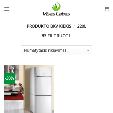
Skip
to
content
PRODUKTO BKV KIEKIS
/
220L
FILTRUOTI
-30%