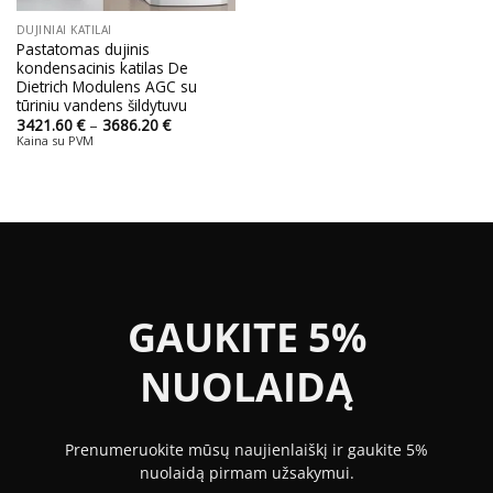
DUJINIAI KATILAI
Pastatomas dujinis
kondensacinis katilas De
Dietrich Modulens AGC su
tūriniu vandens šildytuvu
Price
3421.60
€
–
3686.20
€
range:
Kaina su PVM
3421.60 €
through
3686.20 €
GAUKITE 5%
NUOLAIDĄ
Prenumeruokite mūsų naujienlaiškį ir gaukite 5%
nuolaidą pirmam užsakymui.