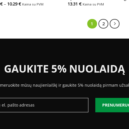
Price
€
–
10.29
€
13.31
€
Kaina su PVM
Kaina su PVM
range:
7.87 €
through
10.29 €
1
2
GAUKITE 5% NUOLAIDĄ
meruokite mūsų naujienlaiškį ir gaukite 5% nuolaidą pirmam užsa
PRENUMERU