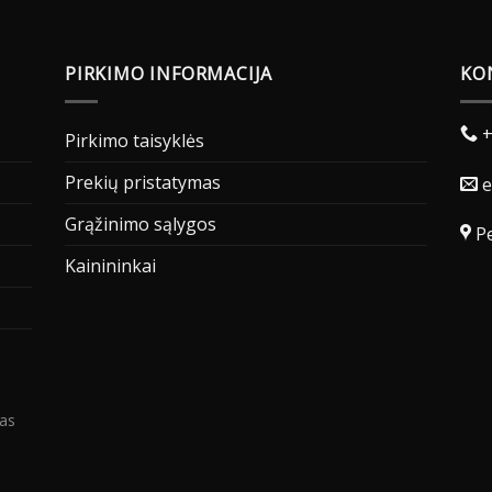
PIRKIMO INFORMACIJA
KO
+
Pirkimo taisyklės
Prekių pristatymas
e
Grąžinimo sąlygos
Pe
Kainininkai
as