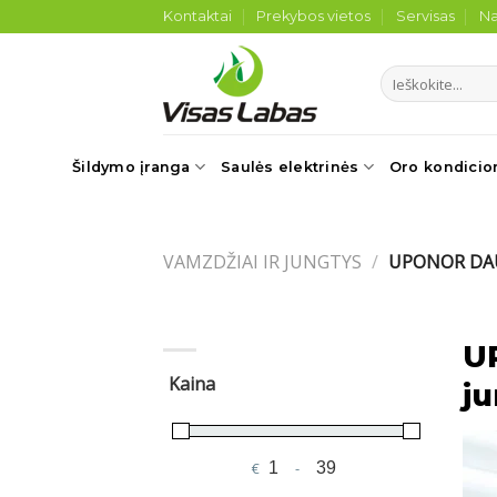
Skip
Kontaktai
Prekybos vietos
Servisas
Na
to
content
Ieškoti:
Šildymo įranga
Saulės elektrinės
Oro kondicio
VAMZDŽIAI IR JUNGTYS
/
UPONOR DAU
U
Kaina
j
€
-
Minimum Price
Maximum Price