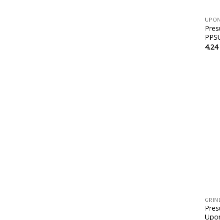
25x25x16
+
25x25x25
Pres
25x3/4"
PPS
32
4.24
32x1 1/4''
32x1"
32x11/4"
32x16x32
32x20
32x20x32
32x25
32x25x25
32x25x32
+
32x32
32x32x32
GRIN
Pres
Upon