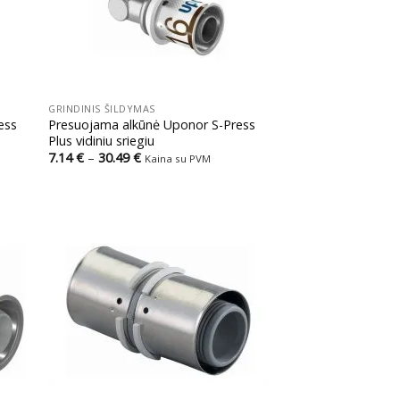
+
GRINDINIS ŠILDYMAS
ess
Presuojama alkūnė Uponor S-Press
Plus vidiniu sriegiu
Price
7.14
€
–
30.49
€
Kaina su PVM
range:
7.14 €
through
30.49 €