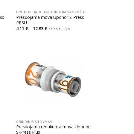
+
UPONOR DAUGIASLUOKSNIAI VAMZDŽIAI IR PRESUOJAMOS JUNGTYS
ss
Presuojama mova Uponor S-Press
PPSU
Price
4.11
€
–
12.83
€
Kaina su PVM
range:
4.11 €
through
12.83 €
+
GRINDINIS ŠILDYMAS
Presuojama redukuota mova Uponor
S-Press Plus