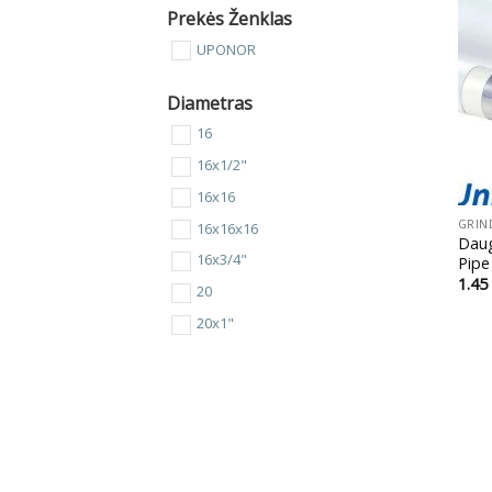
Prekės Ženklas
UPONOR
Diametras
16
16x1/2"
+
16x16
GRIN
16x16x16
Daug
16x3/4"
Pipe
1.45
20
20x1"
20x1/2"
20x16
20x16x16
20x16x20
20x20