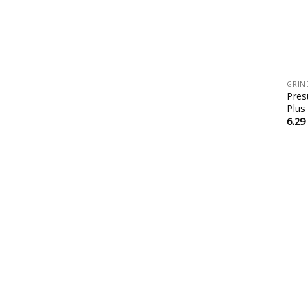
20x20x16
20x20x20
20x3/4"
+
25
GRIN
25x1"
Pres
Plus
25x1/2"
6.29
25x16
25x16x16
25x16x20
25x16x25
25x20
25x20x16
25x20x20
25x20x25
25x25