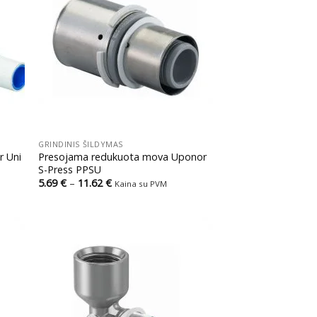
+
GRINDINIS ŠILDYMAS
r Uni
Presojama redukuota mova Uponor
S-Press PPSU
Price
5.69
€
–
11.62
€
Kaina su PVM
range:
5.69 €
through
11.62 €