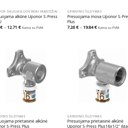
+
UPONOR DAUGIASLUOKSNIAI VAMZDŽIAI IR PRESUOJAMOS JUNGTYS
GRINDINIS ŠILDYMAS
uojama alkūnė Uponor S-Press
Presuojama mova Uponor S-Pre
U
Plus
Price
Price
€
–
12.71
€
7.26
€
–
19.84
€
Kaina su PVM
Kaina su PVM
range:
range:
4.24 €
7.26 €
through
through
12.71 €
19.84 €
+
DINIS ŠILDYMAS
GRINDINIS ŠILDYMAS
uojama prietaisinė alkūnė
Presuojama prietaisinė alkūnė
or S-Press Plus
Uponor S-Press Plus16x1/2″ ilga