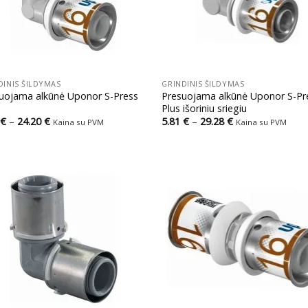
+
DINIS ŠILDYMAS
GRINDINIS ŠILDYMAS
uojama alkūnė Uponor S-Press
Presuojama alkūnė Uponor S-Pr
Plus išoriniu sriegiu
Price
Price
€
–
24.20
€
5.81
€
–
29.28
€
Kaina su PVM
Kaina su PVM
range:
range:
6.29 €
5.81 €
through
through
24.20 €
29.28 €