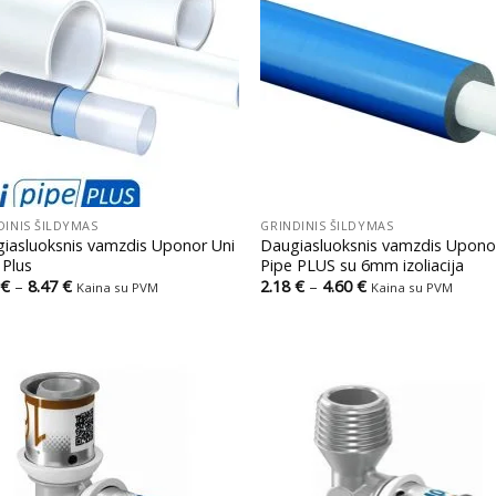
+
DINIS ŠILDYMAS
GRINDINIS ŠILDYMAS
iasluoksnis vamzdis Uponor Uni
Daugiasluoksnis vamzdis Upono
 Plus
Pipe PLUS su 6mm izoliacija
Price
Price
€
–
8.47
€
2.18
€
–
4.60
€
Kaina su PVM
Kaina su PVM
range:
range:
1.45 €
2.18 €
through
through
8.47 €
4.60 €