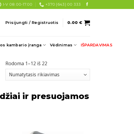
I-V 08.00-17.00
+370 (643) 00 333
Prisijungti / Registruotis
0.00
€
os kambario įranga
Vėdinimas
IŠPARDAVIMAS
Rodoma 1–12 iš 22
žiai ir presuojamos