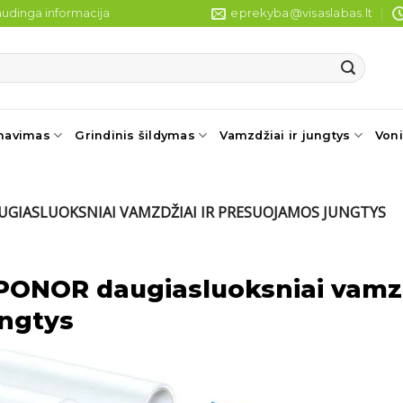
udinga informacija
eprekyba@visaslabas.lt
navimas
Grindinis šildymas
Vamzdžiai ir jungtys
Voni
GIASLUOKSNIAI VAMZDŽIAI IR PRESUOJAMOS JUNGTYS
PONOR daugiasluoksniai vamzd
ungtys