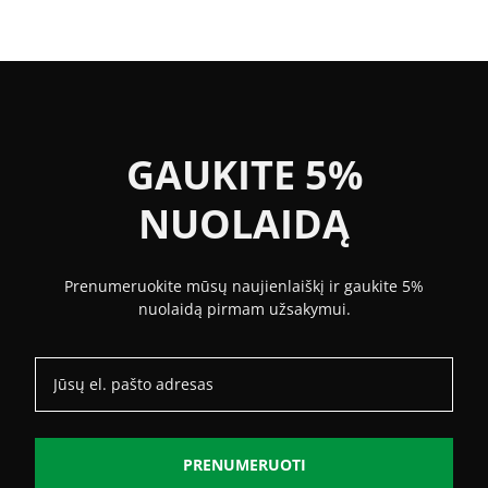
was:
is:
was:
is:
743.00 €.
394.00 €.
911.13 €.
457.00 €.
GAUKITE 5%
NUOLAIDĄ
Prenumeruokite mūsų naujienlaiškį ir gaukite 5%
nuolaidą pirmam užsakymui.
PRENUMERUOTI