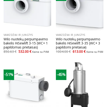
VAMZDŽIAI IR JUNGTYS
VAMZDŽIAI IR JUNGTYS
Wilo nuotekų perpumpavimo
Wilo nuotekų perpumpavimo
bakelis HiSewlift 3-15 (WC+ 1
bakelis HiSewlift 3-35 (WC+ 3
papildomas prietaisas)
papildomi prietaisai)
Original
Current
Original
Current
850.63
€
532.00
€
1004.00
€
613.00
€
Kaina su PVM
Kaina su PVM
price
price
price
price
was:
is:
was:
is:
850.63 €.
532.00 €.
1004.00 €.
613.00 €.
-51%
-45%