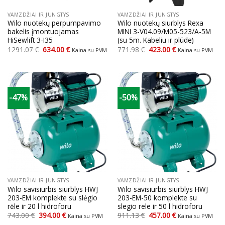
VAMZDŽIAI IR JUNGTYS
VAMZDŽIAI IR JUNGTYS
Wilo nuotekų perpumpavimo
Wilo nuotekų siurblys Rexa
bakelis įmontuojamas
MINI 3-V04.09/M05-523/A-5M
HiSewlift 3-I35
(su 5m. Kabeliu ir plūde)
Original
Current
Original
Current
1291.07
€
634.00
€
771.98
€
423.00
€
Kaina su PVM
Kaina su PVM
price
price
price
price
was:
is:
was:
is:
1291.07 €.
634.00 €.
771.98 €.
423.00 €.
-47%
-50%
VAMZDŽIAI IR JUNGTYS
VAMZDŽIAI IR JUNGTYS
Wilo savisiurbis siurblys HWJ
Wilo savisiurbis siurblys HWJ
203-EM komplekte su slėgio
203-EM-50 komplekte su
rėle ir 20 l hidroforu
slegio rele ir 50 l hidroforu
Original
Current
Original
Current
743.00
€
394.00
€
911.13
€
457.00
€
Kaina su PVM
Kaina su PVM
price
price
price
price