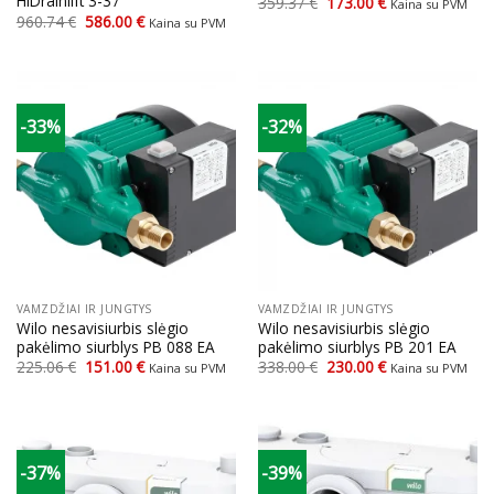
HiDrainlift 3-37
Original
Current
359.37
€
173.00
€
Kaina su PVM
price
price
Original
Current
960.74
€
586.00
€
Kaina su PVM
was:
is:
price
price
359.37 €.
173.00 €.
was:
is:
960.74 €.
586.00 €.
-33%
-32%
VAMZDŽIAI IR JUNGTYS
VAMZDŽIAI IR JUNGTYS
Wilo nesavisiurbis slėgio
Wilo nesavisiurbis slėgio
pakėlimo siurblys PB 088 EA
pakėlimo siurblys PB 201 EA
Original
Current
Original
Current
225.06
€
151.00
€
338.00
€
230.00
€
Kaina su PVM
Kaina su PVM
price
price
price
price
was:
is:
was:
is:
225.06 €.
151.00 €.
338.00 €.
230.00 €.
-37%
-39%