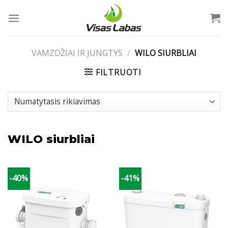
Skip
to
content
VAMZDŽIAI IR JUNGTYS
/
WILO SIURBLIAI
FILTRUOTI
WILO siurbliai
-40%
-41%