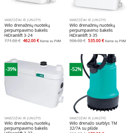
VAMZDŽIAI IR JUNGTYS
VAMZDŽIAI IR JUNGTYS
Wilo drenažinių nuotekų
Wilo drenažinių nuotekų
perpumpavimo bakelis
perpumpavimo bakelis
HiDrainlift 3-24
HiDrainlift 3-35
Original
Current
Original
Current
771.00
€
462.00
€
906.00
€
535.00
€
Kaina su PVM
Kaina su PVM
price
price
price
price
was:
is:
was:
is:
771.00 €.
462.00 €.
906.00 €.
535.00 €.
-39%
-52%
VAMZDŽIAI IR JUNGTYS
VAMZDŽIAI IR JUNGTYS
Wilo drenažinių nuotekų
Wilo drenažo siurblys TM
perpumpavimo bakelis
32/7A su plūde