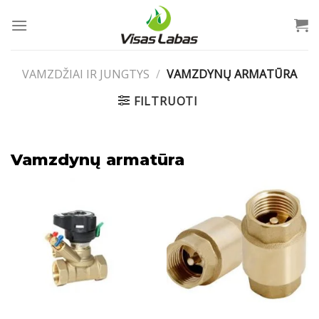
Skip
to
content
VAMZDŽIAI IR JUNGTYS
/
VAMZDYNŲ ARMATŪRA
FILTRUOTI
Vamzdynų armatūra