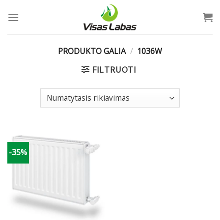
Skip
to
content
PRODUKTO GALIA
/
1036W
FILTRUOTI
-35%