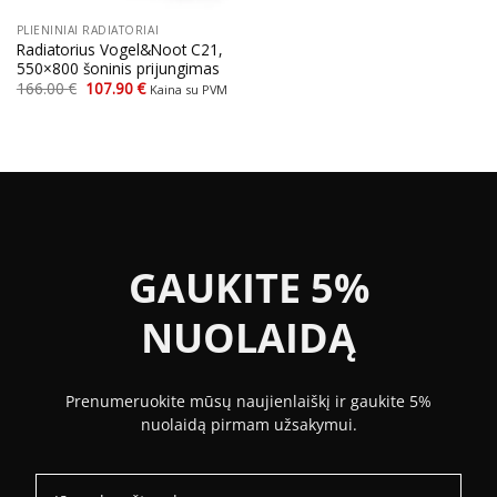
PLIENINIAI RADIATORIAI
Radiatorius Vogel&Noot C21,
550×800 šoninis prijungimas
Original
Current
166.00
€
107.90
€
Kaina su PVM
price
price
was:
is:
166.00 €.
107.90 €.
GAUKITE 5%
NUOLAIDĄ
Prenumeruokite mūsų naujienlaiškį ir gaukite 5%
nuolaidą pirmam užsakymui.