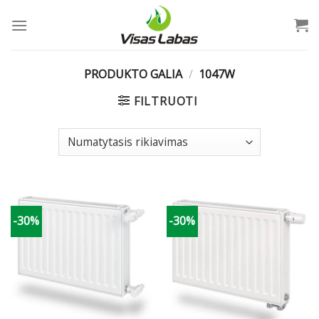
Skip
to
content
PRODUKTO GALIA
/
1047W
FILTRUOTI
-30%
-30%