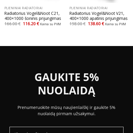
PLIENINIAI RADIATORIAI
PLIENINIAI RADIATORIAI
Radiatorius Vogel&Noot C21,
Radiatorius Vogel&Noot V21,
400×1000 šoninis prijungimas
400×1000 apatinis prijungimas
Original
Current
Original
Current
166.00
€
116.20
€
198.00
€
138.60
€
Kaina su PVM
Kaina su PVM
price
price
price
price
was:
is:
was:
is:
166.00 €.
116.20 €.
198.00 €.
138.60 €.
GAUKITE 5%
NUOLAIDĄ
Prenumeruokite mūsų naujienlaiškį ir gaukite 5%
nuolaidą pirmam užsakymui.