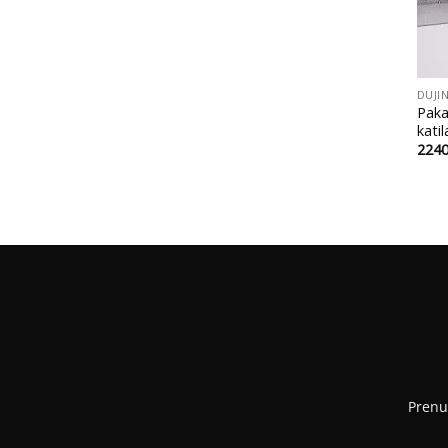
+
DUJIN
Paka
kati
224
Prenu