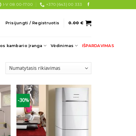
I-V 08.00-17.00
+370 (643) 00 333
Prisijungti / Registruotis
0.00
€
os kambario įranga
Vėdinimas
IŠPARDAVIMAS
-30%