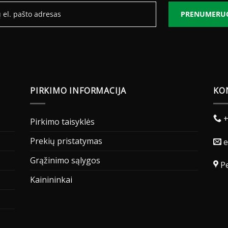
PRENUMERU
PIRKIMO INFORMACIJA
KO
+
Pirkimo taisyklės
Prekių pristatymas
e
Grąžinimo sąlygos
Pe
Kainininkai