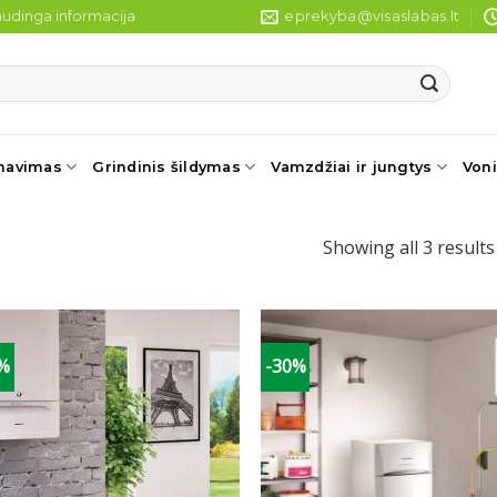
udinga informacija
eprekyba@visaslabas.lt
navimas
Grindinis šildymas
Vamzdžiai ir jungtys
Voni
Showing all 3 results
0%
-30%