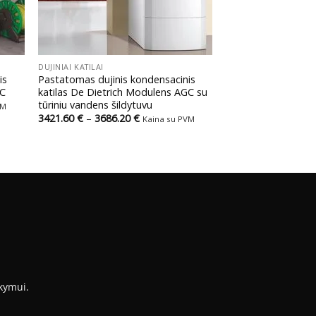
+
DUJINIAI KATILAI
is
Pastatomas dujinis kondensacinis
GC
katilas De Dietrich Modulens AGC su
tūriniu vandens šildytuvu
VM
Price
3421.60
€
–
3686.20
€
Kaina su PVM
range:
3421.60 €
through
3686.20 €
kymui.