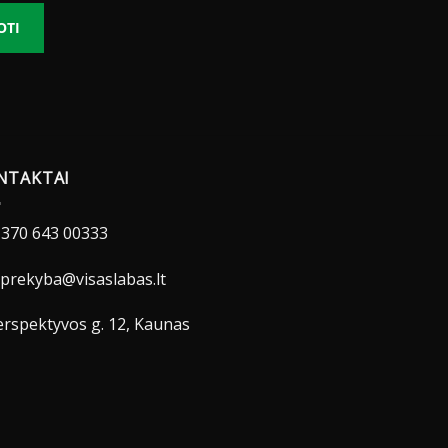
OTI
NTAKTAI
370 643 00333
prekyba@visaslabas.lt
rspektyvos g. 12, Kaunas