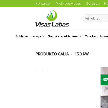
Skip
Kontaktai
Prekybos vietos
Servisas
Na
to
content
Ieškoti:
Šildymo įranga
Saulės elektrinės
Oro kondicio
PRODUKTO GALIA
/
15.0 KW
-3