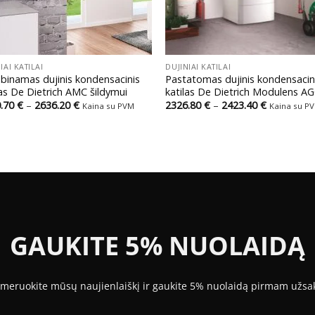
+
IAI KATILAI
DUJINIAI KATILAI
binamas dujinis kondensacinis
Pastatomas dujinis kondensacin
las De Dietrich AMC šildymui
katilas De Dietrich Modulens A
Price
Price
0.70
€
–
2636.20
€
2326.80
€
–
2423.40
€
Kaina su PVM
Kaina su P
range:
range:
2240.70 €
2326.80 €
through
through
2636.20 €
2423.40 €
GAUKITE 5% NUOLAIDĄ
meruokite mūsų naujienlaiškį ir gaukite 5% nuolaidą pirmam užsa