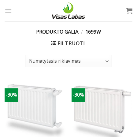
Skip
to
content
PRODUKTO GALIA
/
1699W
FILTRUOTI
-30%
-30%