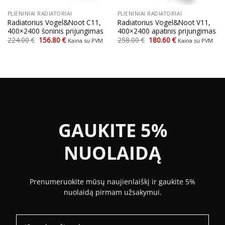
PLIENINIAI RADIATORIAI
PLIENINIAI RADIATORIAI
Radiatorius Vogel&Noot C11,
Radiatorius Vogel&Noot V11,
400×2400 šoninis prijungimas
400×2400 apatinis prijungimas
Original
Current
Original
Current
224.00
€
156.80
€
258.00
€
180.60
€
Kaina su PVM
Kaina su PVM
price
price
price
price
was:
is:
was:
is:
224.00 €.
156.80 €.
258.00 €.
180.60 €.
GAUKITE 5%
NUOLAIDĄ
Prenumeruokite mūsų naujienlaiškį ir gaukite 5%
nuolaidą pirmam užsakymui.