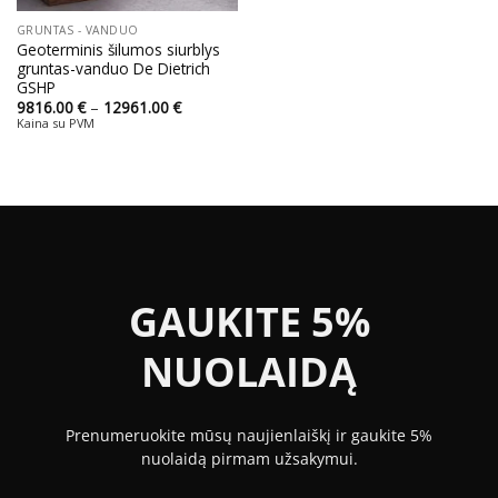
GRUNTAS - VANDUO
Geoterminis šilumos siurblys
gruntas-vanduo De Dietrich
GSHP
Price
9816.00
€
–
12961.00
€
range:
Kaina su PVM
9816.00 €
through
12961.00 €
GAUKITE 5%
NUOLAIDĄ
Prenumeruokite mūsų naujienlaiškį ir gaukite 5%
nuolaidą pirmam užsakymui.