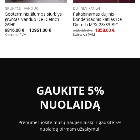
GRUNTAS - VANDUO
DUJINIAI KATILAI
Geoterminis šilumos siurblys
Pakabinamas dujinis
gruntas-vanduo De Dietrich
kondensacinis katilas De
GSHP
Dietrich MPX 28/33 BIC
Price
Original
Current
9816.00
€
–
12961.00
€
2653.00
€
1858.00
€
range:
price
price
Kaina su PVM
Kaina su PVM
9816.00 €
was:
is:
through
2653.00 €.
1858.00 €.
12961.00 €
GAUKITE 5%
NUOLAIDĄ
Prenumeruokite mūsų naujienlaiškį ir gaukite 5%
nuolaidą pirmam užsakymui.