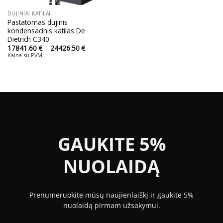
DUJINIAI KATILAI
Pastatomas dujinis
kondensacinis katilas De
Dietrich C340
Price
17841.60
€
–
24426.50
€
range:
Kaina su PVM
17841.60 €
through
24426.50 €
GAUKITE 5%
NUOLAIDĄ
Prenumeruokite mūsų naujienlaiškį ir gaukite 5%
nuolaidą pirmam užsakymui.