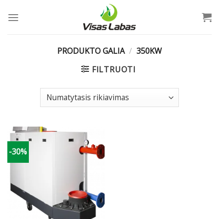
Skip
to
content
PRODUKTO GALIA
/
350KW
FILTRUOTI
-30%