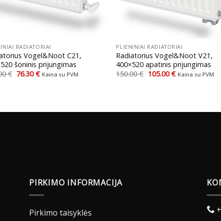
+
INIAI RADIATORIAI
PLIENINIAI RADIATORIAI
atorius Vogel&Noot C21,
Radiatorius Vogel&Noot V21,
520 šoninis prijungimas
400×520 apatinis prijungimas
Original
Current
Original
Current
.00
€
76.30
€
150.00
€
105.00
€
Kaina su PVM
Kaina su PVM
price
price
price
price
was:
is:
was:
is:
109.00 €.
76.30 €.
150.00 €.
105.00 €.
PIRKIMO INFORMACIJA
KO
+
Pirkimo taisyklės