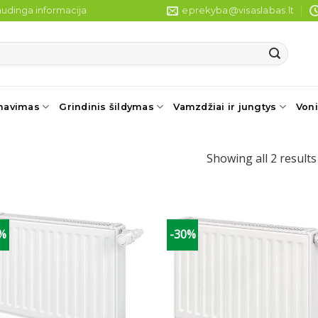
udinga informacija
eprekyba@visaslabas.lt
navimas
Grindinis šildymas
Vamzdžiai ir jungtys
Voni
Showing all 2 results
0%
-30%