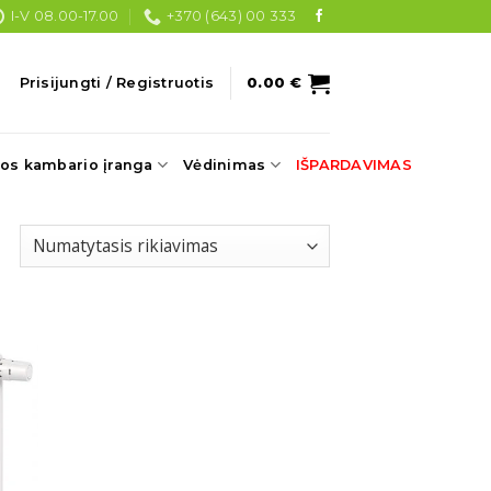
I-V 08.00-17.00
+370 (643) 00 333
Prisijungti / Registruotis
0.00
€
os kambario įranga
Vėdinimas
IŠPARDAVIMAS