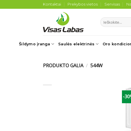
Skip
Kontaktai
Prekybos vietos
Servisas
Na
to
content
Ieškoti:
Šildymo įranga
Saulės elektrinės
Oro kondicio
PRODUKTO GALIA
/
544W
-3