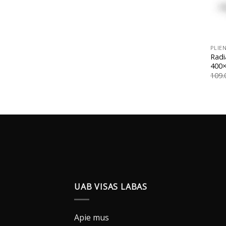
+
PLIEN
Radi
400×
109
UAB VISAS LABAS
Apie mus