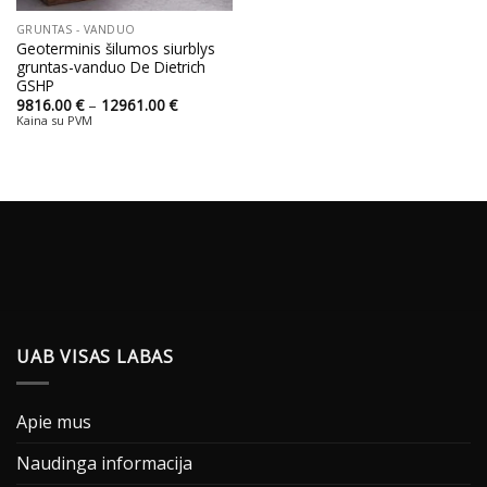
GRUNTAS - VANDUO
Geoterminis šilumos siurblys
gruntas-vanduo De Dietrich
GSHP
Price
9816.00
€
–
12961.00
€
range:
Kaina su PVM
9816.00 €
through
12961.00 €
UAB VISAS LABAS
Apie mus
Naudinga informacija