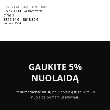
ĮTAMPOS KEITIKLIAI - INVERTERIAI
Solax X3 MEGA inverteris,
trifazis
Price
3315.14
€
–
3618.32
€
range:
Kaina su PVM
3315.14 €
through
3618.32 €
GAUKITE 5%
NUOLAIDĄ
Prenumeruokite mūsų naujienlaiškį ir gaukite 5%
nuolaidą pirmam užsakymui.