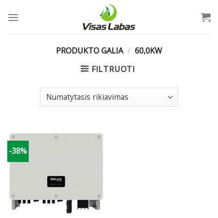
Skip
to
content
PRODUKTO GALIA
/
60,0KW
FILTRUOTI
-38%