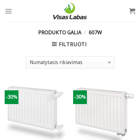
Skip
to
content
PRODUKTO GALIA
/
607W
FILTRUOTI
-30%
-30%