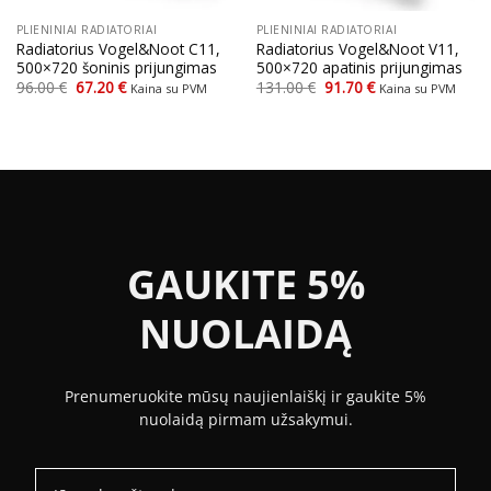
PLIENINIAI RADIATORIAI
PLIENINIAI RADIATORIAI
Radiatorius Vogel&Noot C11,
Radiatorius Vogel&Noot V11,
500×720 šoninis prijungimas
500×720 apatinis prijungimas
Original
Current
Original
Current
96.00
€
67.20
€
131.00
€
91.70
€
Kaina su PVM
Kaina su PVM
price
price
price
price
was:
is:
was:
is:
96.00 €.
67.20 €.
131.00 €.
91.70 €.
GAUKITE 5%
NUOLAIDĄ
Prenumeruokite mūsų naujienlaiškį ir gaukite 5%
nuolaidą pirmam užsakymui.