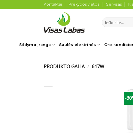
Skip
Kontaktai
Prekybos vietos
Servisas
Na
to
content
Ieškoti:
Šildymo įranga
Saulės elektrinės
Oro kondicio
PRODUKTO GALIA
/
617W
-3