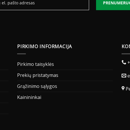
PRENUMERU
PIRKIMO INFORMACIJA
KO
+
Pirkimo taisyklės
Prekių pristatymas
e
Grąžinimo sąlygos
Pe
Kainininkai