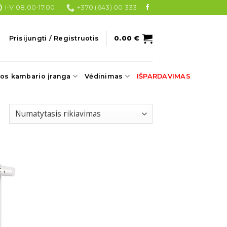
I-V 08.00-17.00
+370 (643) 00 333
Prisijungti / Registruotis
0.00
€
os kambario įranga
Vėdinimas
IŠPARDAVIMAS