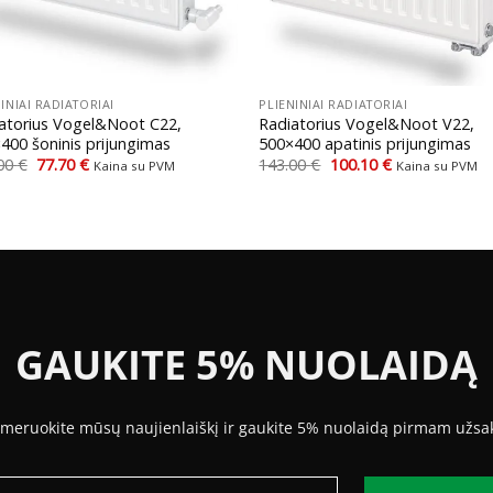
+
INIAI RADIATORIAI
PLIENINIAI RADIATORIAI
atorius Vogel&Noot C22,
Radiatorius Vogel&Noot V22,
400 šoninis prijungimas
500×400 apatinis prijungimas
Original
Current
Original
Current
.00
€
77.70
€
143.00
€
100.10
€
Kaina su PVM
Kaina su PVM
price
price
price
price
was:
is:
was:
is:
111.00 €.
77.70 €.
143.00 €.
100.10 €.
GAUKITE 5% NUOLAIDĄ
meruokite mūsų naujienlaiškį ir gaukite 5% nuolaidą pirmam užsa