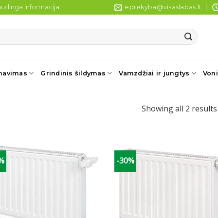
udinga informacija
eprekyba@visaslabas.lt
navimas
Grindinis šildymas
Vamzdžiai ir jungtys
Voni
Showing all 2 results
0%
-30%