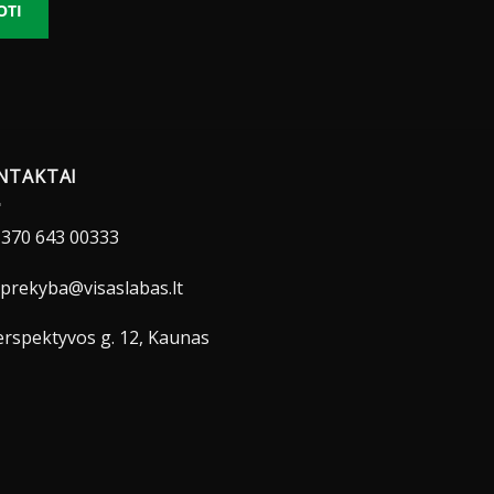
OTI
NTAKTAI
370 643 00333
prekyba@visaslabas.lt
rspektyvos g. 12, Kaunas