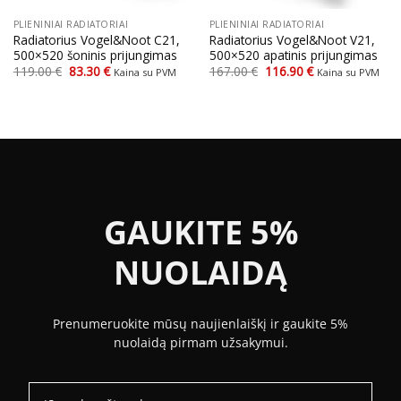
PLIENINIAI RADIATORIAI
PLIENINIAI RADIATORIAI
Radiatorius Vogel&Noot C21,
Radiatorius Vogel&Noot V21,
500×520 šoninis prijungimas
500×520 apatinis prijungimas
Original
Current
Original
Current
119.00
€
83.30
€
167.00
€
116.90
€
Kaina su PVM
Kaina su PVM
price
price
price
price
was:
is:
was:
is:
119.00 €.
83.30 €.
167.00 €.
116.90 €.
GAUKITE 5%
NUOLAIDĄ
Prenumeruokite mūsų naujienlaiškį ir gaukite 5%
nuolaidą pirmam užsakymui.