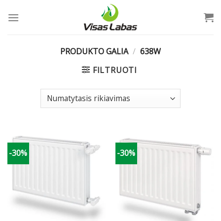
Skip
to
content
PRODUKTO GALIA
/
638W
FILTRUOTI
-30%
-30%