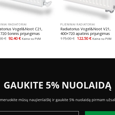
+
INIAI RADIATORIAI
PLIENINIAI RADIATORIAI
atorius Vogel&Noot C21,
Radiatorius Vogel&Noot V21,
720 šoninis prijungimas
400×720 apatinis prijungimas
Original
Current
Original
Current
.00
€
92.40
€
175.00
€
122.50
€
Kaina su PVM
Kaina su PVM
price
price
price
price
was:
is:
was:
is:
132.00 €.
92.40 €.
175.00 €.
122.50 €.
GAUKITE 5% NUOLAIDĄ
meruokite mūsų naujienlaiškį ir gaukite 5% nuolaidą pirmam užsa