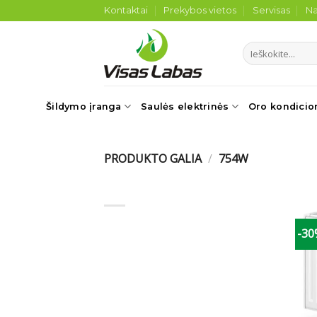
Skip
Kontaktai
Prekybos vietos
Servisas
Na
to
content
Ieškoti:
Šildymo įranga
Saulės elektrinės
Oro kondicio
PRODUKTO GALIA
/
754W
-3