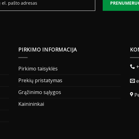
PRENUMERU
PIRKIMO INFORMACIJA
KO
+
Pirkimo taisyklės
Prekių pristatymas
e
Grąžinimo sąlygos
Pe
Kainininkai