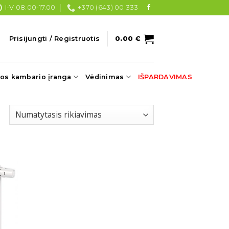
I-V 08.00-17.00
+370 (643) 00 333
Prisijungti / Registruotis
0.00
€
os kambario įranga
Vėdinimas
IŠPARDAVIMAS