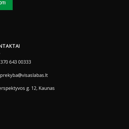
OTI
NTAKTAI
370 643 00333
prekyba@visaslabas.lt
rspektyvos g. 12, Kaunas