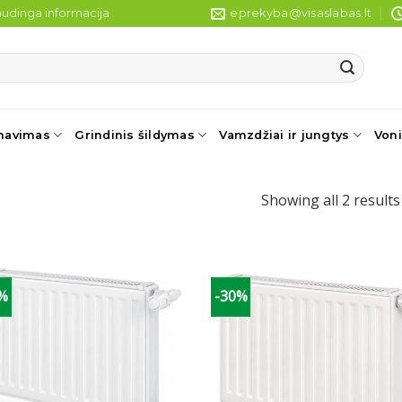
udinga informacija
eprekyba@visaslabas.lt
navimas
Grindinis šildymas
Vamzdžiai ir jungtys
Voni
Showing all 2 results
0%
-30%