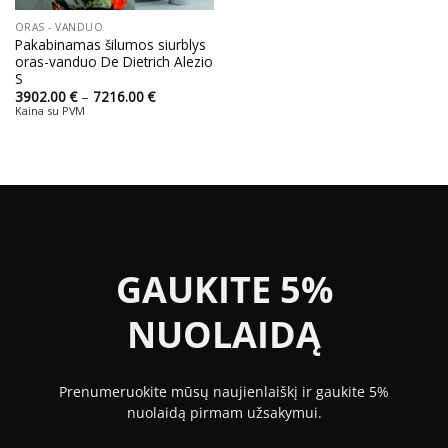
ORAS - VANDUO
Pakabinamas šilumos siurblys
oras-vanduo De Dietrich Alezio
S
Price
3902.00
€
–
7216.00
€
range:
Kaina su PVM
3902.00 €
through
7216.00 €
GAUKITE 5%
NUOLAIDĄ
Prenumeruokite mūsų naujienlaiškį ir gaukite 5%
nuolaidą pirmam užsakymui.