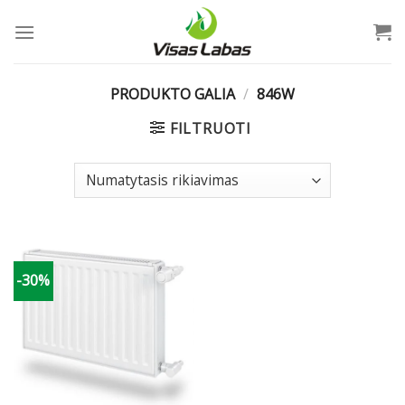
Skip
to
content
PRODUKTO GALIA
/
846W
FILTRUOTI
-30%