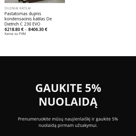
DUJINIAI KATILAI
Pastatomas dujinis
kondensacinis katilas De
Dietrich C 230 EVO
Price
6218.80
€
–
8406.30
€
range:
Kaina su PVM
6218.80 €
through
8406.30 €
GAUKITE 5%
NUOLAIDĄ
Prenumeruokite mūsų naujienlaiškį ir gaukite 5%
nuolaidą pirmam užsakymui.