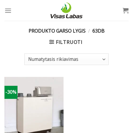
Skip
to
content
PRODUKTO GARSO LYGIS
/
63DB
FILTRUOTI
-30%