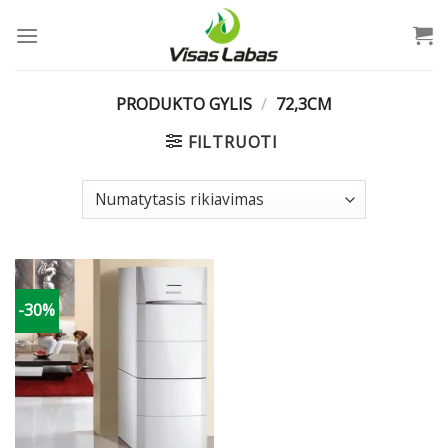
Skip
to
content
PRODUKTO GYLIS
/
72,3CM
FILTRUOTI
-30%