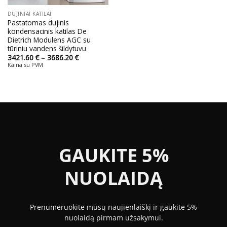
DUJINIAI KATILAI
Pastatomas dujinis
kondensacinis katilas De
Dietrich Modulens AGC su
tūriniu vandens šildytuvu
Price
3421.60
€
–
3686.20
€
range:
Kaina su PVM
3421.60 €
through
3686.20 €
GAUKITE 5%
NUOLAIDĄ
Prenumeruokite mūsų naujienlaiškį ir gaukite 5%
nuolaidą pirmam užsakymui.