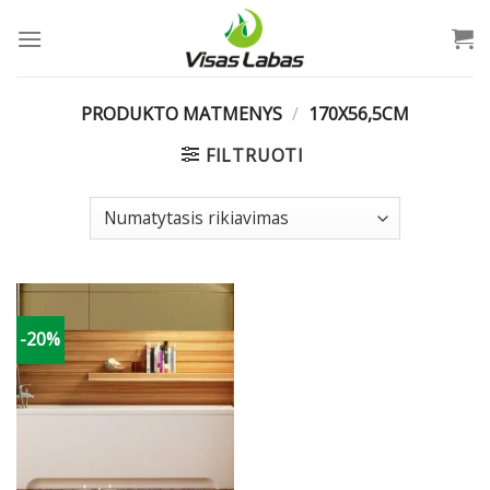
Skip
to
content
PRODUKTO MATMENYS
/
170X56,5CM
FILTRUOTI
-20%