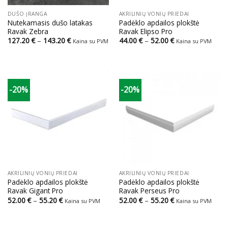
DUŠO ĮRANGA
AKRILINIŲ VONIŲ PRIEDAI
Nutekamasis dušo latakas
Padėklo apdailos plokštė
Ravak Zebra
Ravak Elipso Pro
Price
Price
127.20
€
–
143.20
€
44.00
€
–
52.00
€
Kaina su PVM
Kaina su PVM
range:
range:
127.20 €
44.00 €
through
through
143.20 €
52.00 €
-20%
-20%
AKRILINIŲ VONIŲ PRIEDAI
AKRILINIŲ VONIŲ PRIEDAI
Padėklo apdailos plokštė
Padėklo apdailos plokštė
Ravak Gigant Pro
Ravak Perseus Pro
Price
Price
52.00
€
–
55.20
€
52.00
€
–
55.20
€
Kaina su PVM
Kaina su PVM
range:
range:
52.00 €
52.00 €
through
through
55.20 €
55.20 €