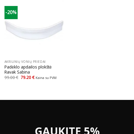
-20%
AKRILINIŲ VONIŲ PRIEDAI
Padėklo apdailos plokštė
Ravak Sabina
Original
Current
99.00
€
79.20
€
Kaina su PVM
price
price
was:
is:
99.00 €.
79.20 €.
GAUKITE 5%