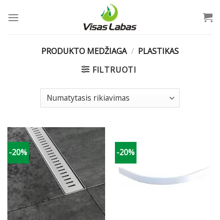
Skip
to
content
PRODUKTO MEDŽIAGA
/
PLASTIKAS
FILTRUOTI
-20%
-20%