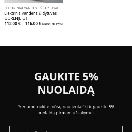
ELEKTRINIAI VANDENS ŠILDYTUVAI
Elektrinis vandens šildytuvas
GORENJE GT
Price
112.00
€
–
116.00
€
Kaina su PVM
range:
112.00 €
through
116.00 €
GAUKITE 5%
NUOLAIDĄ
Prenumeruokite mūsų naujienlaiškį ir gaukite 5%
nuolaidą pirmam užsakymui.