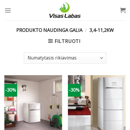
Skip
to
content
PRODUKTO NAUDINGA GALIA
/
3,4-11,2KW
FILTRUOTI
-30%
-30%