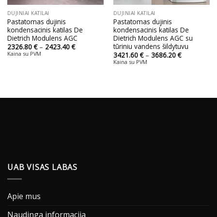
DUJINIAI KATILAI
DUJINIAI KATILAI
Pastatomas dujinis
Pastatomas dujinis
kondensacinis katilas De
kondensacinis katilas De
Dietrich Modulens AGC
Dietrich Modulens AGC su
tūriniu vandens šildytuvu
Price
2326.80
€
–
2423.40
€
range:
Kaina su PVM
Price
3421.60
€
–
3686.20
€
2326.80 €
range:
Kaina su PVM
through
3421.60 €
2423.40 €
through
3686.20 €
UAB VISAS LABAS
Apie mus
Naudinga informacija