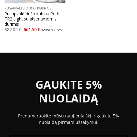
PUSAPVALĖS DUŠO KABINOS
Pusapvalė dušo kabina Roth
TR2 Light su atveriamomis
durimis
Original
Current
882.00
€
661.50
€
Kaina su PVM
price
price
was:
is:
882.00 €.
661.50 €.
GAUKITE 5%
NUOLAIDĄ
Prenumeruokite mūsų naujienlaiškį ir gaukite 5%
nuolaidą pirmam užsakymui.