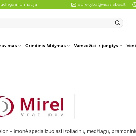
udinga informacija
eprekyba@visaslabas.lt
navimas
Grindinis šildymas
Vamzdžiai ir jungtys
Voni
lon – įmonė specializuojasi izoliacinių medžiagų, pramonini