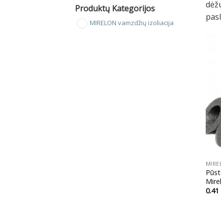
dėžu
Produktų Kategorijos
pasl
MIRELON vamzdžių izoliacija
+
MIRE
Pūst
Mire
0.41