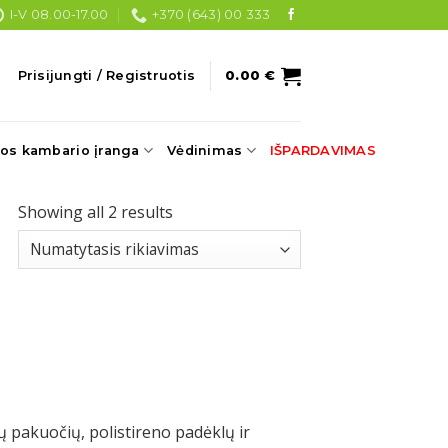
I-V 08.00-17.00
+370 (643) 00 333
Prisijungti / Registruotis
0.00
€
os kambario įranga
Vėdinimas
IŠPARDAVIMAS
Showing all 2 results
ų pakuočių, polistireno padėklų ir