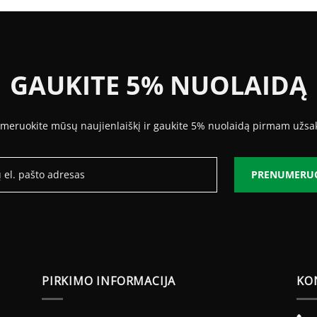
GAUKITE 5% NUOLAIDĄ
meruokite mūsų naujienlaiškį ir gaukite 5% nuolaidą pirmam užsa
PRENUMERU
PIRKIMO INFORMACIJA
KO