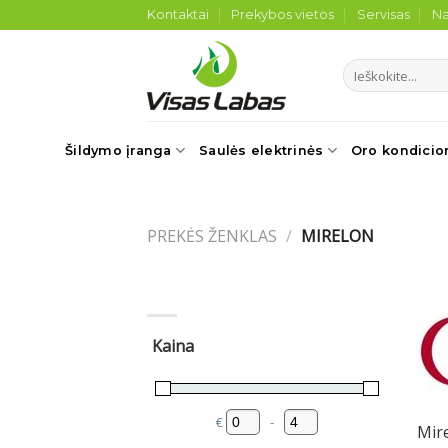
Skip
Kontaktai
Prekybos vietos
Servisas
Na
to
content
Ieškoti:
Šildymo įranga
Saulės elektrinės
Oro kondicio
PREKĖS ŽENKLAS
/
MIRELON
Kaina
€
-
Mire
Minimum Price
Maximum Price