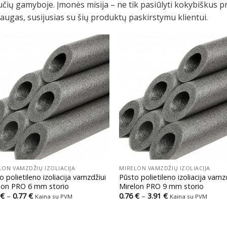
čių gamyboje. Įmonės misija – ne tik pasiūlyti kokybiškus pr
augas, susijusias su šių produktų paskirstymu klientui.
+
LON VAMZDŽIŲ IZOLIACIJA
MIRELON VAMZDŽIŲ IZOLIACIJA
o polietileno izoliacija vamzdžiui
Pūsto polietileno izoliacija vamz
lon PRO 6 mm storio
Mirelon PRO 9 mm storio
Price
Price
€
–
0.77
€
0.76
€
–
3.91
€
Kaina su PVM
Kaina su PVM
range:
range:
0.41 €
0.76 €
through
through
0.77 €
3.91 €