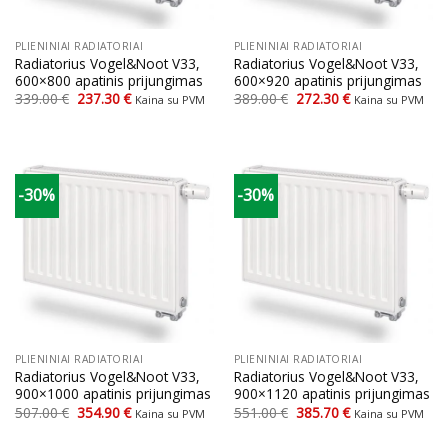
PLIENINIAI RADIATORIAI
PLIENINIAI RADIATORIAI
Radiatorius Vogel&Noot V33,
Radiatorius Vogel&Noot V33,
600×800 apatinis prijungimas
600×920 apatinis prijungimas
Original
Current
Original
Current
339.00
€
237.30
€
389.00
€
272.30
€
Kaina su PVM
Kaina su PVM
price
price
price
price
was:
is:
was:
is:
339.00 €.
237.30 €.
389.00 €.
272.30 €.
-30%
-30%
PLIENINIAI RADIATORIAI
PLIENINIAI RADIATORIAI
Radiatorius Vogel&Noot V33,
Radiatorius Vogel&Noot V33,
900×1000 apatinis prijungimas
900×1120 apatinis prijungimas
Original
Current
Original
Current
507.00
€
354.90
€
551.00
€
385.70
€
Kaina su PVM
Kaina su PVM
price
price
price
price
was:
is:
was:
is: