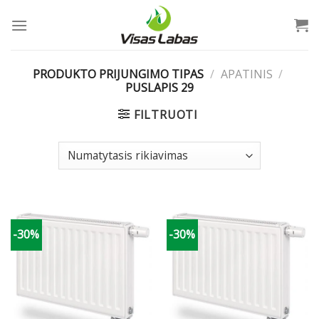
Skip
to
content
PRODUKTO PRIJUNGIMO TIPAS
/
APATINIS
/
PUSLAPIS 29
FILTRUOTI
-30%
-30%