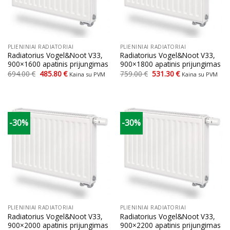
PLIENINIAI RADIATORIAI
PLIENINIAI RADIATORIAI
Radiatorius Vogel&Noot V33,
Radiatorius Vogel&Noot V33,
900×1600 apatinis prijungimas
900×1800 apatinis prijungimas
Original
Current
Original
Current
694.00
€
485.80
€
759.00
€
531.30
€
Kaina su PVM
Kaina su PVM
price
price
price
price
was:
is:
was:
is:
694.00 €.
485.80 €.
759.00 €.
531.30 €.
-30%
-30%
PLIENINIAI RADIATORIAI
PLIENINIAI RADIATORIAI
Radiatorius Vogel&Noot V33,
Radiatorius Vogel&Noot V33,
900×2000 apatinis prijungimas
900×2200 apatinis prijungimas