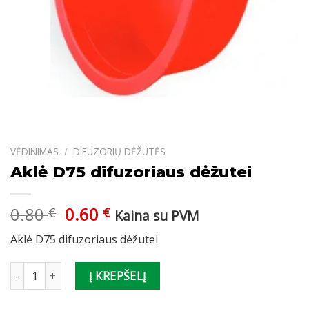
VĖDINIMAS
/
DIFUZORIŲ DĖŽUTĖS
Aklė D75 difuzoriaus dėžutei
Original
Current
0.80
0.60
€
€
Kaina su PVM
price
price
Aklė D75 difuzoriaus dėžutei
was:
is:
0.80 €.
0.60 €.
produkto kiekis: Aklė D75 difuzoriaus dėžutei
Į KREPŠELĮ