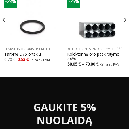
-24%
-25%
LANKSTUS ORTAKIS IR PRIEDAI
KOLEKTORINĖS PASKIRSTYMO DĖŽĖS
Kolektorinė oro paskirstymo
Tarpinė D75 ortakiui
dėžė
Original
Current
0.70
€
0.53
€
Kaina su PVM
price
price
Price
58.05
€
–
70.80
€
Kaina su PVM
was:
is:
range:
0.70 €.
0.53 €.
58.05 €
through
70.80 €
GAUKITE 5%
NUOLAIDĄ