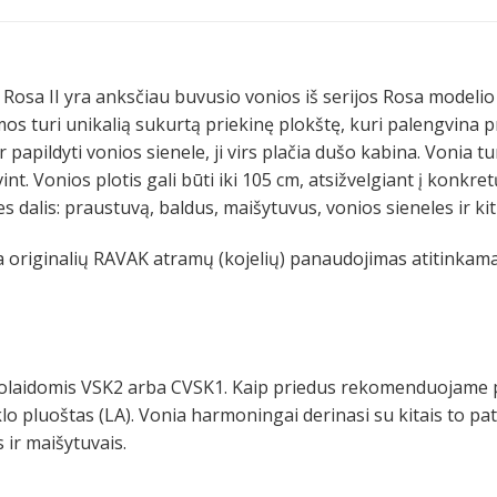
 Rosa II yra anksčiau buvusio vonios iš serijos Rosa modelio
os turi unikalią sukurtą priekinę plokštę, kuri palengvina p
r papildyti vonios sienele, ji virs plačia dušo kabina. Vonia t
int. Vonios plotis gali būti iki 105 cm, atsižvelgiant į konkr
es dalis: praustuvą, baldus, maišytuvus, vonios sieneles ir k
ra originalių RAVAK atramų (kojelių) panaudojimas atitinka
uolaidomis VSK2 arba CVSK1. Kaip priedus rekomenduojame pr
iklo pluoštas (LA). Vonia harmoningai derinasi su kitais to p
 ir maišytuvais.