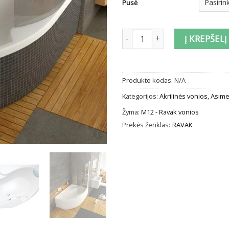
Pusė
produkto kiekis: Akrilinė asimet
Į KREPŠELĮ
Produkto kodas:
N/A
Kategorijos:
Akrilinės vonios
,
Asime
Žyma:
M12 - Ravak vonios
Prekės ženklas:
RAVAK