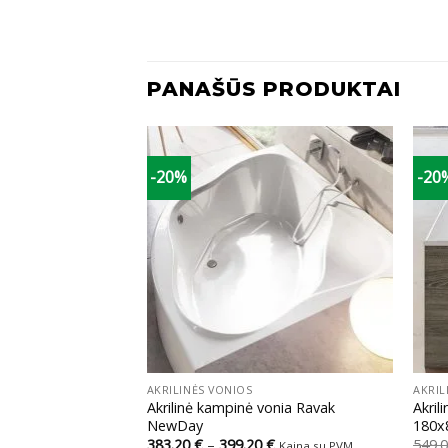
PANAŠŪS PRODUKTAI
-20%
-20
+
+
AKRILINĖS VONIOS
AKRIL
mpė vonia Ravak
Akrilinė kampinė vonia Ravak
Akril
NewDay
180x
Price
Price
€
383.20
€
–
399.20
€
549.
Kaina su PVM
Kaina su PVM