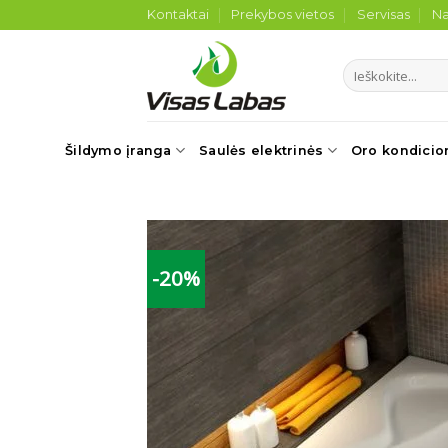
Skip
Kontaktai
Prekybos vietos
Servisas
Na
to
content
Ieškoti:
Šildymo įranga
Saulės elektrinės
Oro kondicio
-20%