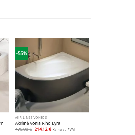
-55%
+
AKRILINĖS VONIOS
cm
Akrilinė vonia Riho Lyra
Original
Current
479.00
€
214.12
€
Kaina su PVM
price
price