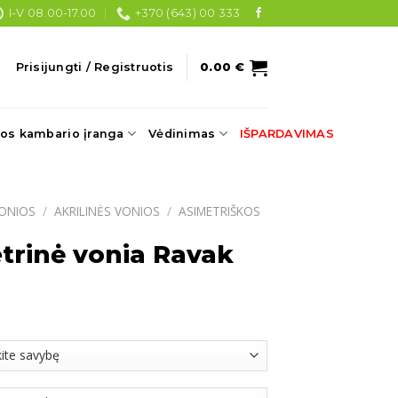
I-V 08.00-17.00
+370 (643) 00 333
Prisijungti / Registruotis
0.00
€
os kambario įranga
Vėdinimas
IŠPARDAVIMAS
ONIOS
/
AKRILINĖS VONIOS
/
ASIMETRIŠKOS
etrinė vonia Ravak