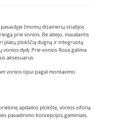
 pasaulyje žinomų dizainerių studijos
rieigą prie vonios. Be abejo, maudantis
uri platų plokščią dugną ir integruotą
etų vonios dydį. Prie vonios Rosa galima
itus aksesuarus.
mam vonios tipui pagal montavimo
iekinę apdailos plokštę, vonios sifoną.
aties pavadinimo koncepcijos gaminiais,