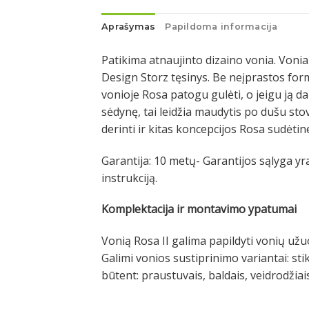
Aprašymas
Papildoma informacija
Patikima atnaujinto dizaino vonia. Vonia
Design Storz tęsinys. Be neįprastos form
vonioje Rosa patogu gulėti, o jeigu ją da
sėdynę, tai leidžia maudytis po dušu stov
derinti ir kitas koncepcijos Rosa sudėtin
Garantija: 10 metų- Garantijos sąlyga y
instrukciją.
Komplektacija ir montavimo ypatumai
Vonią Rosa II galima papildyti vonių už
Galimi vonios sustiprinimo variantai: st
būtent: praustuvais, baldais, veidrodžiais