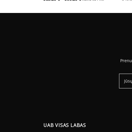
range:
range:
343.20 €
383.20 €
through
through
383.20 €
399.20 €
Prenu
UAB VISAS LABAS