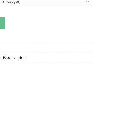
rinė vonia Ravak Rosa II
triškos vonios