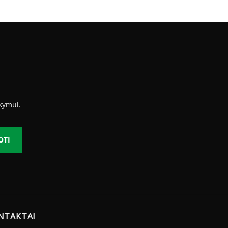
was:
is:
479.00 €.
214.12 €.
kymui.
OTI
NTAKTAI