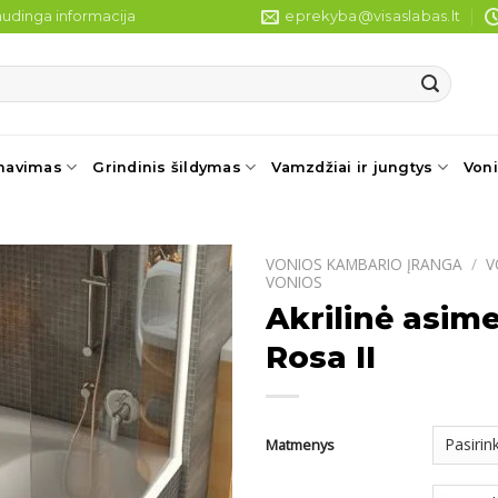
udinga informacija
eprekyba@visaslabas.lt
navimas
Grindinis šildymas
Vamzdžiai ir jungtys
Voni
VONIOS KAMBARIO ĮRANGA
/
V
VONIOS
Akrilinė asim
Rosa II
Matmenys