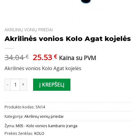
AKRILINIŲ VONIŲ PRIEDAI
Akrilinės vonios Kolo Agat kojelės
Original
Current
34.04
25.53
€
€
Kaina su PVM
price
price
Akrilinės vonios Kolo Agat kojelės
was:
is:
34.04 €.
25.53 €.
produkto kiekis: Akrilinės vonios Kolo Agat kojelės
Į KREPŠELĮ
Produkto kodas:
SN14
Kategorija:
Akrilinių vonių priedai
Žyma:
M05 - Kolo vonios kambario įranga
Prekės ženklas:
KOLO