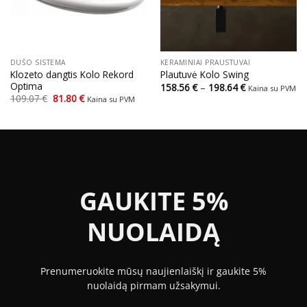
DUŠO SISTEMA
KERAMINIAI PRAUSTUVAI
Klozeto dangtis Kolo Rekord
Plautuvė Kolo Swing
Optima
Price
158.56
€
–
198.64
€
Kaina su PVM
range:
Original
Current
109.07
€
81.80
€
Kaina su PVM
158.56 €
price
price
through
was:
is:
198.64 €
109.07 €.
81.80 €.
GAUKITE 5%
NUOLAIDĄ
Prenumeruokite mūsų naujienlaiškį ir gaukite 5%
nuolaidą pirmam užsakymui.