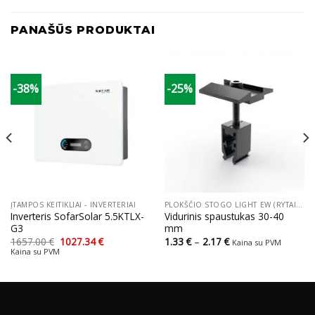
PANAŠŪS PRODUKTAI
-38%
-25%
ĮTAMPOS KEITIKLIAI - INVERTERIAI
PLOKŠČIO STOGO LIGHT EW (RYTAI VAKARAI) STOGO SISTEMOS
Inverteris SofarSolar 5.5KTLX-
Vidurinis spaustukas 30-40
G3
mm
Original
Current
Price
1657.00
€
1027.34
€
1.33
€
–
2.17
€
Kaina su PVM
price
price
range:
Kaina su PVM
was:
is:
1.33 €
1657.00 €.
1027.34 €.
through
2.17 €