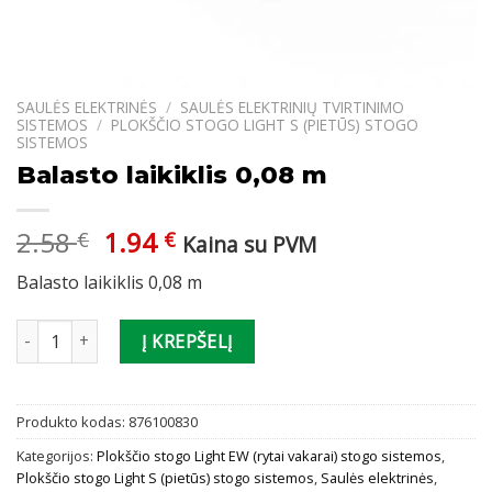
SAULĖS ELEKTRINĖS
/
SAULĖS ELEKTRINIŲ TVIRTINIMO
SISTEMOS
/
PLOKŠČIO STOGO LIGHT S (PIETŪS) STOGO
SISTEMOS
Balasto laikiklis 0,08 m
Original
Current
2.58
1.94
€
€
Kaina su PVM
price
price
Balasto laikiklis 0,08 m
was:
is:
2.58 €.
1.94 €.
produkto kiekis: Balasto laikiklis 0,08 m
Į KREPŠELĮ
Produkto kodas:
876100830
Kategorijos:
Plokščio stogo Light EW (rytai vakarai) stogo sistemos
,
Plokščio stogo Light S (pietūs) stogo sistemos
,
Saulės elektrinės
,