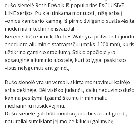
dušo sienelė Roth EcWalk iš populiarios EXCLUSIVE
LINE serijos. Puikiai tinkama montuoti į nišą arba į
vonios kambario kampą. Iš pirmo žvilgsnio susižavėsite
modernia ir technine išvaizda!
Berėmė dušo sienelė Roth EcWalk yra pritvirtinta juodu
anoduoto aliuminio statramsčiu (maks. 1200 mm), kuris
užtikrina gaminio stabilumą. Stiklo apačioje yra
apsauginė aliuminio juostelė, kuri tolygiai paskirsto
visus nelygumus ant grindų.
Dušo sienelė yra universali, skirta montavimui kairėje
arba dešinėje. Dėl visiško judančių dalių nebuvimo dušo
kabina pasižymi ilgaamžiškumu ir minimaliu
mechaniniu nusidėvėjimu.
Dušo sienelė gali būti montuojama tiesiai ant grindų,
natūraliai suteikiant įėjimo be kliūčių galimybę.