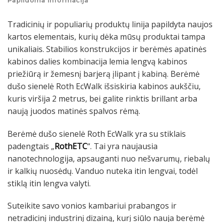
Papildoma informacija
Tradicinių ir populiarių produktų linija papildyta naujos
kartos elementais, kurių dėka mūsų produktai tampa
unikaliais. Stabilios konstrukcijos ir berėmės apatinės
kabinos dalies kombinacija lemia lengvą kabinos
priežiūrą ir žemesnį barjerą įlipant į kabiną. Berėmė
dušo sienelė Roth EcWalk išsiskiria kabinos aukščiu,
kuris viršija 2 metrus, bei galite rinktis brillant arba
naują juodos matinės spalvos rėmą.
Berėmė dušo sienelė Roth EcWalk yra su stiklais
padengtais „
RothETC
“. Tai yra naujausia
nanotechnologija, apsauganti nuo nešvarumų, riebalų
ir kalkių nuosėdų. Vanduo nuteka itin lengvai, todėl
stiklą itin lengva valyti.
Suteikite savo vonios kambariui prabangos ir
netradicinį industrinį dizainą, kurį siūlo nauja berėmė