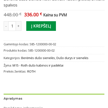
spalvos
Original
Current
448.00
336.00
€
€
Kaina su PVM
price
price
was:
is:
produkto kiekis: Berėmė dušo sienelė Roth EcWalk
Į KREPŠELĮ
448.00 €.
336.00 €.
Gamintojo kodas:
585-1200000-00-02
Produkto kodas:
585-1200000-00-02
Kategorijos:
Berėmės dušo sienelės
,
Dušo durys ir sienelės
Žyma:
M15 - Roth dušo kabinos ir padėklai
Prekės ženklas:
ROTH
Aprašymas