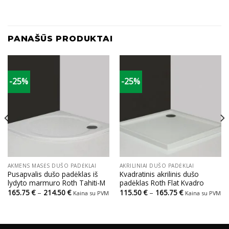
PANAŠŪS PRODUKTAI
-25%
-25%
AKMENS MASĖS DUŠO PADĖKLAI
AKRILINIAI DUŠO PADĖKLAI
Pusapvalis dušo padėklas iš
Kvadratinis akrilinis dušo
lydyto marmuro Roth Tahiti-M
padėklas Roth Flat Kvadro
Price
Price
165.75
€
–
214.50
€
115.50
€
–
165.75
€
Kaina su PVM
Kaina su PVM
range:
range:
165.75 €
115.50 €
through
through
214.50 €
165.75 €