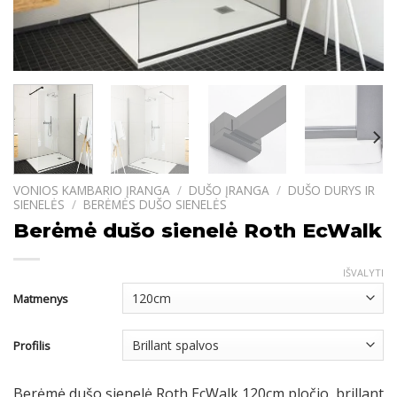
VONIOS KAMBARIO ĮRANGA
/
DUŠO ĮRANGA
/
DUŠO DURYS IR
SIENELĖS
/
BERĖMĖS DUŠO SIENELĖS
Berėmė dušo sienelė Roth EcWalk
IŠVALYTI
Matmenys
Profilis
Berėmė dušo sienelė Roth EcWalk 120cm pločio, brillant