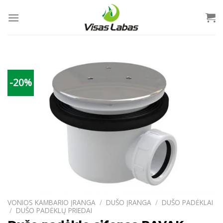
Skip
to
content
-20%
VONIOS KAMBARIO ĮRANGA
/
DUŠO ĮRANGA
/
DUŠO PADĖKLAI
/
DUŠO PADĖKLŲ PRIEDAI