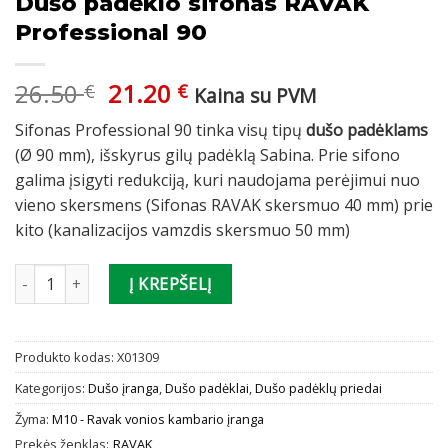
Dušo padėklo sifonas RAVAK
Professional 90
Original
Current
26.50
21.20
€
€
Kaina su PVM
price
price
Sifonas Professional 90 tinka visų tipų
dušo padėklams
was:
is:
(Ø 90 mm), išskyrus gilų padėklą Sabina. Prie sifono
26.50 €.
21.20 €.
galima įsigyti redukciją, kuri naudojama perėjimui nuo
vieno skersmens (Sifonas RAVAK skersmuo 40 mm) prie
kito (kanalizacijos vamzdis skersmuo 50 mm)
produkto kiekis: Dušo padėklo sifonas RAVAK Professional 90
Į KREPŠELĮ
Produkto kodas:
X01309
Kategorijos:
Dušo įranga
,
Dušo padėklai
,
Dušo padėklų priedai
Žyma:
M10 - Ravak vonios kambario įranga
Prekės ženklas:
RAVAK