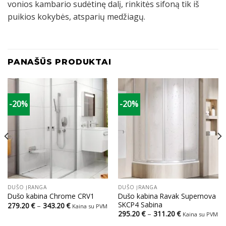
vonios kambario sudėtinę dalį, rinkitės sifoną tik iš
puikios kokybės, atsparių medžiagų.
PANAŠŪS PRODUKTAI
-20%
-20%
DUŠO ĮRANGA
DUŠO ĮRANGA
Dušo kabina Ravak Supernova
Dušo kabina Chrome CRV1
SKCP4 Sabina
Price
279.20
€
–
343.20
€
Kaina su PVM
range:
Price
295.20
€
–
311.20
€
Kaina su PVM
279.20 €
range:
through