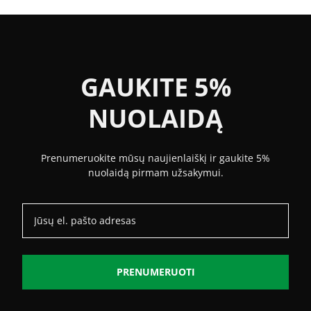
295.20 €
343.20 €
through
311.20 €
GAUKITE 5%
NUOLAIDĄ
Prenumeruokite mūsų naujienlaiškį ir gaukite 5%
nuolaidą pirmam užsakymui.
PRENUMERUOTI