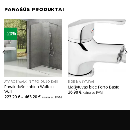
PANAŠŪS PRODUKTAI
-20%
ATVIROS WALK-IN TIPO DUŠO KABINOS
BIDE MAIŠYTUVAI
Ravak dušo kabina Walk-in
Maišytuvas bide Ferro Basic
Wall
36.90
€
Kaina su PVM
Price
223.20
€
–
463.20
€
Kaina su PVM
range:
223.20 €
through
463.20 €