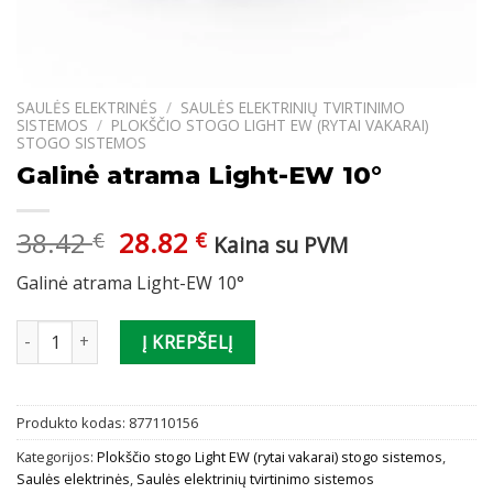
SAULĖS ELEKTRINĖS
/
SAULĖS ELEKTRINIŲ TVIRTINIMO
SISTEMOS
/
PLOKŠČIO STOGO LIGHT EW (RYTAI VAKARAI)
STOGO SISTEMOS
Galinė atrama Light-EW 10°
Original
Current
38.42
28.82
€
€
Kaina su PVM
price
price
Galinė atrama Light-EW 10°
was:
is:
38.42 €.
28.82 €.
produkto kiekis: Galinė atrama Light-EW 10°
Į KREPŠELĮ
Produkto kodas:
877110156
Kategorijos:
Plokščio stogo Light EW (rytai vakarai) stogo sistemos
,
Saulės elektrinės
,
Saulės elektrinių tvirtinimo sistemos