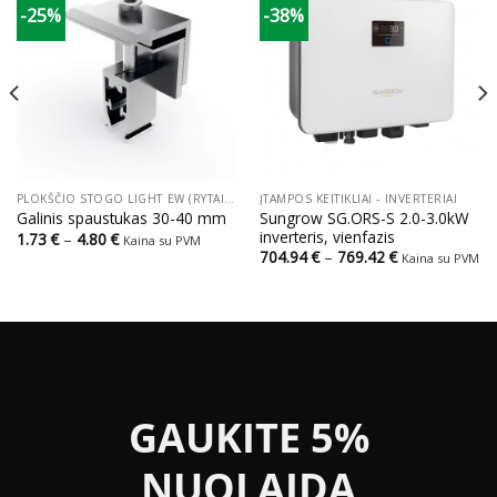
-25%
-38%
PLOKŠČIO STOGO LIGHT EW (RYTAI VAKARAI) STOGO SISTEMOS
ĮTAMPOS KEITIKLIAI - INVERTERIAI
Sungrow SG.ORS-S 2.0-3.0kW
Galinis spaustukas 30-40 mm
inverteris, vienfazis
Price
1.73
€
–
4.80
€
Kaina su PVM
range:
Price
704.94
€
–
769.42
€
Kaina su PVM
1.73 €
range:
through
704.94 €
4.80 €
through
769.42 €
GAUKITE 5%
NUOLAIDĄ