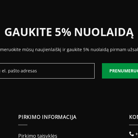
264.00 €
368.25 €
GAUKITE 5% NUOLAIDĄ
meruokite mūsų naujienlaiškį ir gaukite 5% nuolaidą pirmam užsa
PRENUMERU
PIRKIMO INFORMACIJA
KO
+
Pirkimo taisyklės