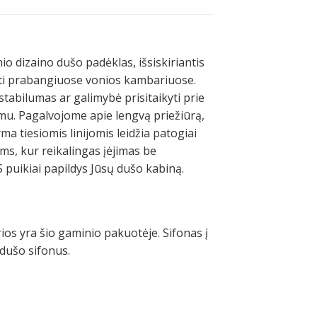
 dizaino dušo padėklas, išsiskiriantis
oti prabangiuose vonios kambariuose.
tabilumas ar galimybė prisitaikyti prie
mu. Pagalvojome apie lengvą priežiūrą,
a tiesiomis linijomis leidžia patogiai
ams, kur reikalingas įėjimas be
puikiai papildys Jūsų dušo kabiną.
ios yra šio gaminio pakuotėje. Sifonas į
 dušo sifonus.