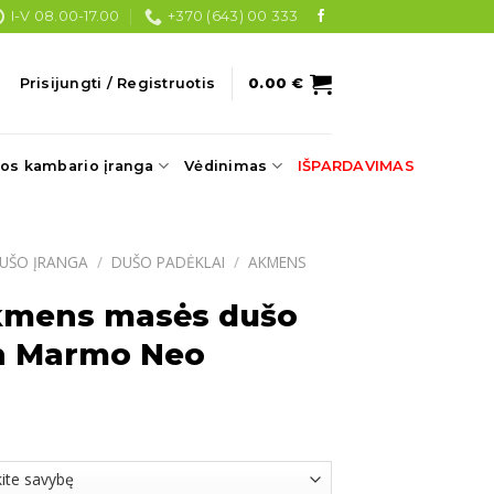
I-V 08.00-17.00
+370 (643) 00 333
Prisijungti / Registruotis
0.00
€
os kambario įranga
Vėdinimas
IŠPARDAVIMAS
UŠO ĮRANGA
/
DUŠO PADĖKLAI
/
AKMENS
akmens masės dušo
h Marmo Neo