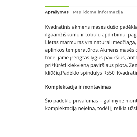
Aprašymas
Papildoma informacija
Kvadratinis akmens masės dušo padėklas 
ilgaamžiškumu ir tobulu apdirbimu, pag
Lietas marmuras yra natūrali medžiaga, s
aplinkos temperatūros. Akmens masės duš
todėl jame įrengtas lygus paviršius, ant 
prižiūrėti kiekvieną paviršiaus plotą. Že
kliūčių.Padėklo spindulys R550. Kvadra
Komplektacija ir montavimas
Šio padėklo privalumas – galimybė montuo
komplektaciją neįeina, todėl jį reikia už