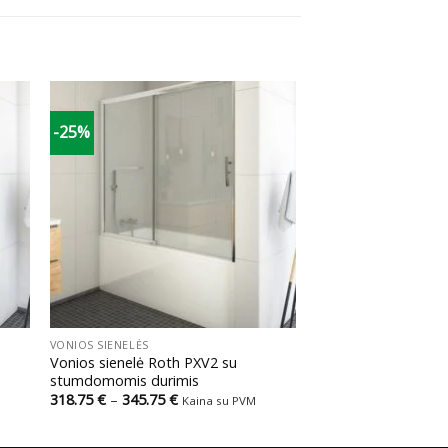
-25%
+
VONIOS SIENELĖS
Vonios sienelė Roth PXV2 su
stumdomomis durimis
Price
318.75
€
–
345.75
€
Kaina su PVM
range:
318.75 €
through