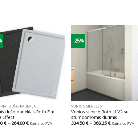
%
-25%
+
INIAI DUŠO PADĖKLAI
VONIOS SIENELĖS
inis dušo padėklas Roth Flat
Vonios sienelė Roth LLV2 su
 Effect
stumdomomis durimis
Price
Price
50
€
–
264.00
€
334.50
€
–
368.25
€
Kaina su PVM
Kaina su PVM
range:
range:
118.50 €
334.50 €
through
through