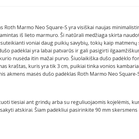
Roth Marmo Neo Square-S yra visiškai naujas minimalistinio
amintas iš lieto marmuro. Ši natūrali medžiaga skirta naud
uteikianti voniai daug puikių savybių, tokių kaip matmenų s
o padėklai yra labai patvarūs ir gali pasigirti ilgaamžišku
kurio nusėda itin mažai purvo. Šiuolaikiška dušo padėklo form
mas kraštas, kuris yra tik 3 cm, puikiai tinka vonios kambari
tinis akmens masės dušo padėklas Roth Marmo Neo Square-S 
ti tiesiai ant grindų arba su reguliuojaomis kojelėmis, kur
sisakyti atskirai. Šiam padėkliui pasirinkite 90 mm skersmens