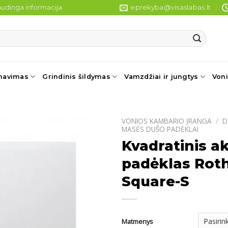
udinga informacija
eprekyba@visaslabas.lt
navimas
Grindinis šildymas
Vamzdžiai ir jungtys
Voni
VONIOS KAMBARIO ĮRANGA
/
D
MASĖS DUŠO PADĖKLAI
Kvadratinis 
padėklas Rot
Square-S
Matmenys