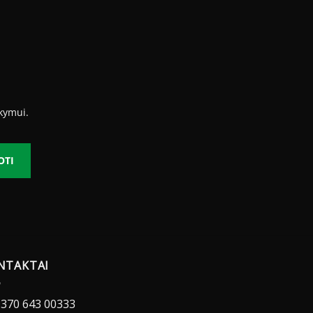
345.75 €
kymui.
OTI
NTAKTAI
370 643 00333