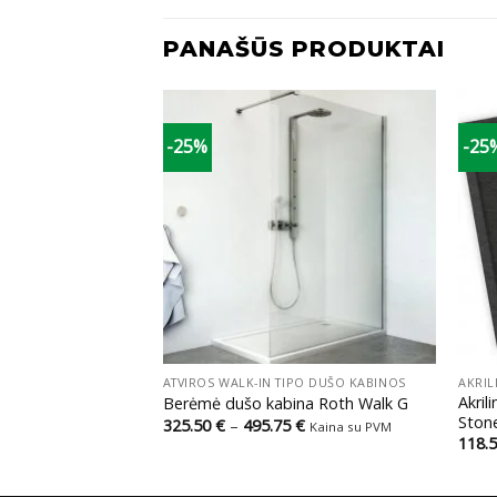
PANAŠŪS PRODUKTAI
-25%
-25
+
+
O PADĖKLAI
ATVIROS WALK-IN TIPO DUŠO KABINOS
AKRIL
adėklas iš lydyto
Akril
Berėmė dušo kabina Roth Walk G
ream-M
Stone
Price
325.50
€
–
495.75
€
Kaina su PVM
range:
Price
€
118.
Kaina su PVM
325.50 €
range:
through
169.50 €
495.75 €
through