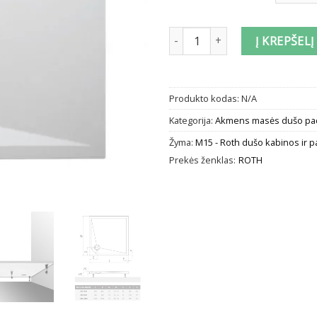
produkto kiekis: Kvadratinis 
Į KREPŠELĮ
Produkto kodas:
N/A
Kategorija:
Akmens masės dušo pad
Žyma:
M15 - Roth dušo kabinos ir p
Prekės ženklas:
ROTH