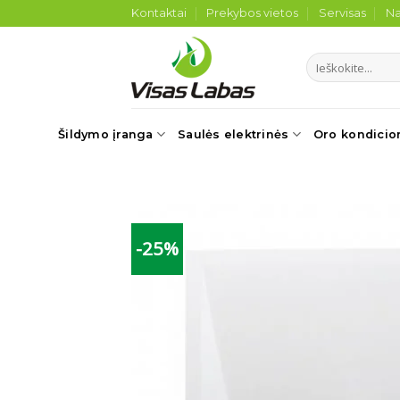
Skip
Kontaktai
Prekybos vietos
Servisas
Na
to
content
Ieškoti:
Šildymo įranga
Saulės elektrinės
Oro kondicio
-25%