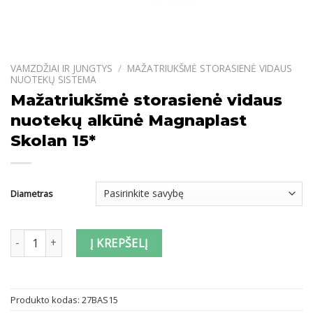
VAMZDŽIAI IR JUNGTYS
/
MAŽATRIUKŠMĖ STORASIENĖ VIDAUS
NUOTEKŲ SISTEMA
Mažatriukšmė storasienė vidaus
nuotekų alkūnė Magnaplast
Skolan 15*
Diametras
produkto kiekis: Mažatriukšmė storasienė vidaus nuotekų alkūnė
Į KREPŠELĮ
Produkto kodas:
27BAS15