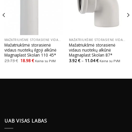
MAŽATRIUKŠMĖ STORASIENĖ VIDAUS NUOTEKŲ SISTEMA
MAŽATRIUKŠMĖ STORASIENĖ VIDAUS NUOTEKŲ SISTEMA
Mažatriukšmė storasienė
Mažatriukšmė storasienė
vidaus nuotekų ilgoji alkūnė
vidaus nuotekų alkūnė
Magnaplast Skolan 110 45*
Magnaplast Skolan 87*
Original
Current
Price
23.73
€
18.98
€
3.92
€
–
11.04
€
Kaina su PVM
Kaina su PVM
price
price
range:
was:
is:
3.92 €
23.73 €.
18.98 €.
through
11.04 €
UAB VISAS LABAS