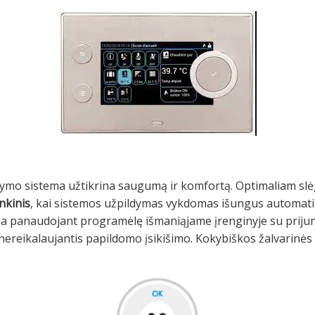
ymo sistema užtikrina saugumą ir komfortą. Optimaliam slėg
nkinis
, kai sistemos užpildymas vykdomas išungus automati
arba panaudojant programėlę išmaniąjame įrenginyje su prij
ereikalaujantis papildomo įsikišimo. Kokybiškos žalvarinės d