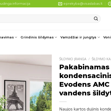
udinga informacija
eprekyba@visaslabas.lt
navimas
Grindinis šildymas
Vamzdžiai ir jungtys
Voni
ŠILDYMO ĮRANGA
/
ŠILDYMO KA
Pakabinamas 
kondensacinis
Evodens AMC s
vandens šildy
Naujos kartos dujinis konde