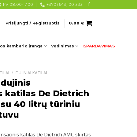
I-V 08.00-17.00
+370 (643) 00 333
Prisijungti / Registruotis
0.00
€
os kambario įranga
Vėdinimas
IŠPARDAVIMAS
TILAI
/
DUJINIAI KATILAI
dujinis
 katilas De Dietrich
u 40 litrų tūriniu
tuvu
nsacinis katilas De Dietrich AMC skirtas