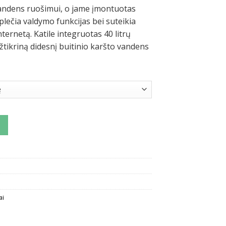
vandens ruošimui, o jame įmontuotas
aplečia valdymo funkcijas bei suteikia
nternetą. Katile integruotas 40 litrų
žtikriną didesnį buitinio karšto vandens
jinis kondensacinis katilas De Dietrich Evodens AMC su 40 litrų tūri
ai