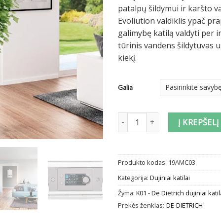
patalpų šildymui ir karšto 
Evoliution valdiklis ypač pr
galimybę katilą valdyti per i
tūrinis vandens šildytuvas u
kiekį.
Galia
produkto kiekis: Pakabinamas du
Į KREPŠELĮ
Produkto kodas:
19AMC03
Kategorija:
Dujiniai katilai
Žyma:
K01 - De Dietrich dujiniai katil
Prekės ženklas:
DE-DIETRICH