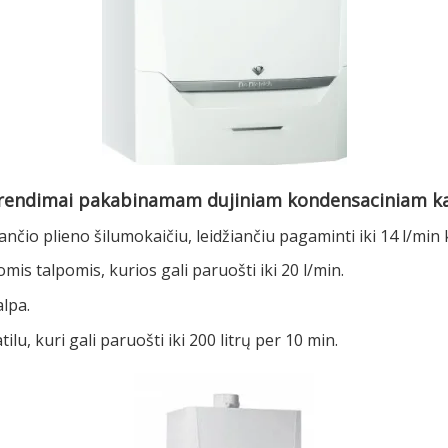
prendimai pakabinamam dujiniam kondensaciniam ka
ančio plieno šilumokaičiu, leidžiančiu pagaminti iki 14 l/min
tomis talpomis, kurios gali paruošti iki 20 l/min.
alpa.
tilu, kuri gali paruošti iki 200 litrų per 10 min.