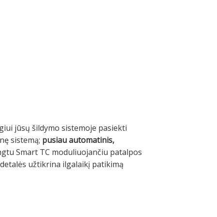
iui jūsų šildymo sistemoje pasiekti
nę sistemą;
pusiau automatinis,
ungtu Smart TC moduliuojančiu patalpos
etalės užtikrina ilgalaikį patikimą