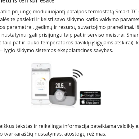
metu iš ten kur esate
ilo prijungę moduliuojantį patalpos termostatą Smart TC (į
lėsite pasiekti ir keisti savo šildymo katilo valdymo parame
os parametrai, gedimų ir resursų suvartojimo pranešimai. Iš
 nustatymui gali prisijungti taip pat ir serviso meistrai. S
t taip pat ir lauko temperatūros daviklį (įsigyjams atskirai)
A+ lygio šildymo sistemos ekspolatacines savybes.
aiškus tekstas ir reikalinga informacija pateikiama valdiklyj
o tvarkaraščių nustatymas, atostogų režimas.