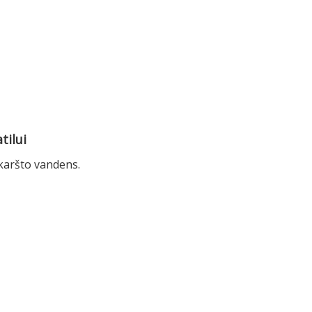
tilui
 karšto vandens.