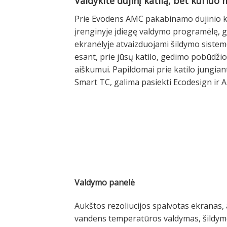
Valdykite dujinį katilą, bet kuriuo 
Prie Evodens AMC pakabinamo dujinio kat
įrenginyje įdiegę valdymo programėlę, ga
ekranėlyje atvaizduojami šildymo sistem
esant, prie jūsų katilo, gedimo pobūdžio
aiškumui. Papildomai prie katilo jungian
Smart TC, galima pasiekti Ecodesign ir 
Valdymo panelė
Aukštos rezoliucijos spalvotas ekranas, 
vandens temperatūros valdymas, šildym