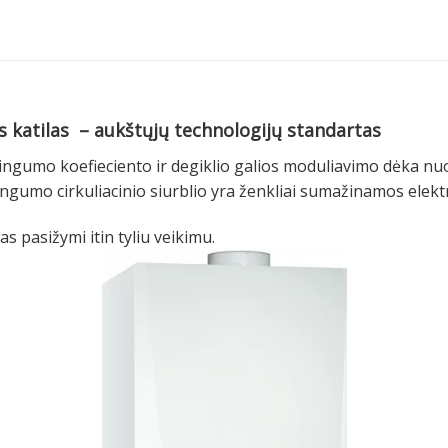
katilas – aukštųjų technologijų standartas
ingumo koefieciento ir degiklio galios moduliavimo dėka nu
gumo cirkuliacinio siurblio yra ženkliai sumažinamos elek
s pasižymi itin tyliu veikimu.