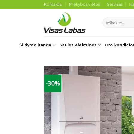
Skip
Kontaktai
Prekybos vietos
Servisas
Na
to
content
Ieškoti:
Šildymo įranga
Saulės elektrinės
Oro kondicio
-30%