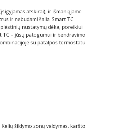
sigyjamas atskirai), ir išmaniąjame
trus ir nebūdami šalia. Smart TC
plėstinių nustatymų dėka, poreikiui
mart TC – jūsų patogumui ir bendravimo
, kombinacijoje su patalpos termostatu
e. Kelių šildymo zonų valdymas, karšto