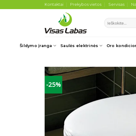
Skip
Kontaktai
Prekybos vietos
Servisas
Na
to
content
Ieškoti:
Šildymo įranga
Saulės elektrinės
Oro kondicio
-25%