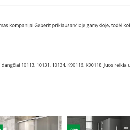
as kompanijai Geberit priklausančioje gamykloje, todėl kok
 dangčiai 10113, 10131, 10134, K90116, K90118. Juos reikia 