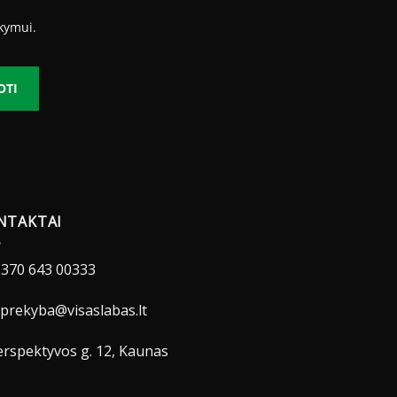
kymui.
OTI
NTAKTAI
370 643 00333
prekyba@visaslabas.lt
rspektyvos g. 12, Kaunas