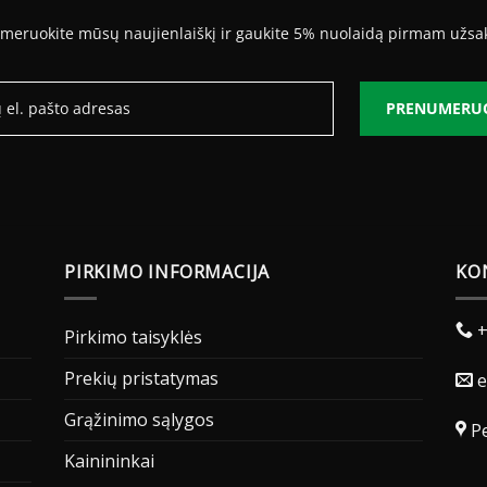
meruokite mūsų naujienlaiškį ir gaukite 5% nuolaidą pirmam užsa
PRENUMERU
PIRKIMO INFORMACIJA
KO
+
Pirkimo taisyklės
Prekių pristatymas
e
Grąžinimo sąlygos
Pe
Kainininkai