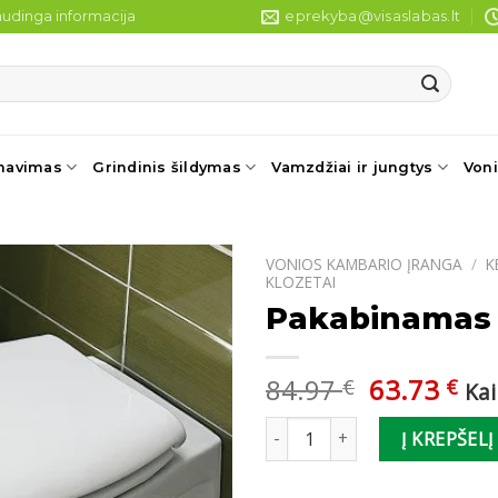
udinga informacija
eprekyba@visaslabas.lt
navimas
Grindinis šildymas
Vamzdžiai ir jungtys
Voni
VONIOS KAMBARIO ĮRANGA
/
K
KLOZETAI
Pakabinamas k
Original
Cu
84.97
63.73
€
€
Ka
price
pri
produkto kiekis: Pakabinamas kl
was:
is:
Į KREPŠELĮ
84.97 €.
63.