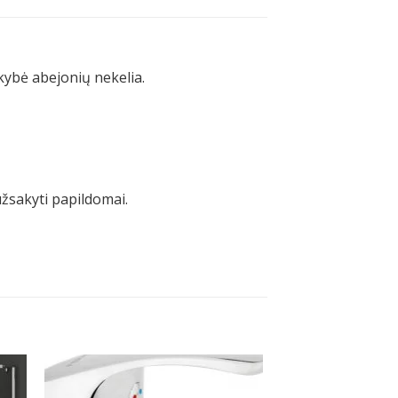
ybė abejonių nekelia.
užsakyti papildomai.