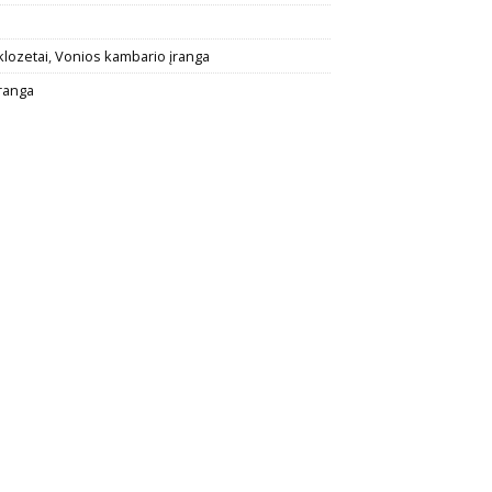
klozetai
,
Vonios kambario įranga
įranga