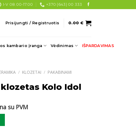
I-V 08.00-17.00
+370 (643) 00 333
Prisijungti / Registruotis
0.00
€
os kambario įranga
Vėdinimas
IŠPARDAVIMAS
ERAMIKA
/
KLOZETAI
/
PAKABINAMI
lozetas Kolo Idol
rrent
ina su PVM
ce
ozetas Kolo Idol
73 €.