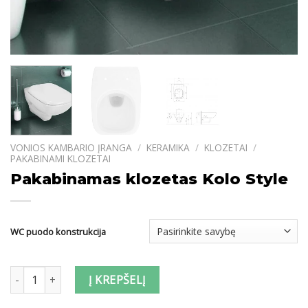
VONIOS KAMBARIO ĮRANGA
/
KERAMIKA
/
KLOZETAI
/
PAKABINAMI KLOZETAI
Pakabinamas klozetas Kolo Style
WC puodo konstrukcija
produkto kiekis: Pakabinamas klozetas Kolo Style
Į KREPŠELĮ