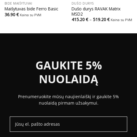
BIDE MAIŠYTUVAI
DUŠO DURYS
Dušo durys RAVAK Matrix
Maišytuvas bide Ferro Basic
MSD2
36.90
€
Kaina su PVM
Price
415.20
€
–
519.20
€
Kaina su PVM
range:
415.20 €
through
519.20 €
GAUKITE 5%
NUOLAIDĄ
Prenumeruokite mūsų naujienlaiškį ir gaukite 5%
nuolaidą pirmam užsakymui.