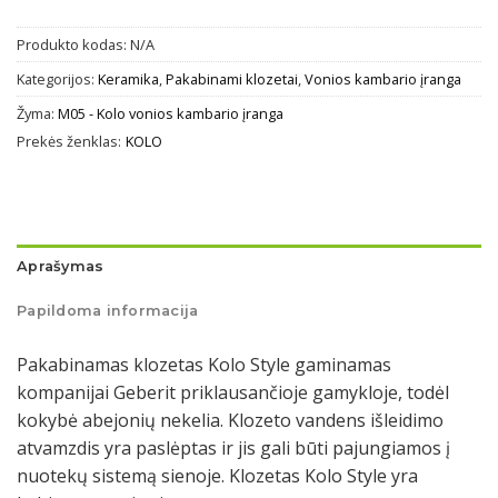
Produkto kodas:
N/A
Kategorijos:
Keramika
,
Pakabinami klozetai
,
Vonios kambario įranga
Žyma:
M05 - Kolo vonios kambario įranga
Prekės ženklas:
KOLO
Aprašymas
Papildoma informacija
Pakabinamas klozetas Kolo Style gaminamas
kompanijai Geberit priklausančioje gamykloje, todėl
kokybė abejonių nekelia. Klozeto vandens išleidimo
atvamzdis yra paslėptas ir jis gali būti pajungiamos į
nuotekų sistemą sienoje. Klozetas Kolo Style yra