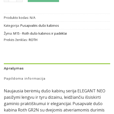
Produkto kodas:
N/A
Kategorija:
Pusapvalės dušo kabinos
Žyma:
M15 - Roth dušo kabinos ir padėklai
Prekės ženklas:
ROTH
Aprašymas
Papildoma informacija
Naujausia berėmių dušo kabinų serija ELEGANT NEO
pasižymi lengvu ir tyru dizainu, leidžiančiu išsiskirti
gaminio praktiškumui ir elegancijai. Pusapvalė dušo
kabina Roth GR2N su dvejomis atveriamomis durimis