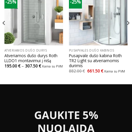
-25%
-25%
ATVERIAMOS DUŠO DURYS
PUSAPVALĖS DUŠO KABINOS
Atveriamos dušo durys Roth
Pusapvalė dušo kabina Roth
LLDO1 montavimui į nišą
TR2 Light su atveriamomis
durimis
Price
195.00
€
–
307.50
€
Kaina su PVM
range:
Original
Current
882.00
€
661.50
€
Kaina su PVM
195.00 €
price
price
through
was:
is:
307.50 €
882.00 €.
661.50 €.
GAUKITE 5%
NUOLAIDĄ