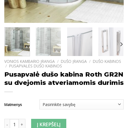
VONIOS KAMBARIO ĮRANGA
/
DUŠO ĮRANGA
/
DUŠO KABINOS
/
PUSAPVALĖS DUŠO KABINOS
Pusapvalė dušo kabina Roth GR2N
su dvejomis atveriamomis durimis
Matmenys
produkto kiekis: Pusapvalė dušo kabina Roth GR2N su dvejomis a
Į KREPŠELĮ