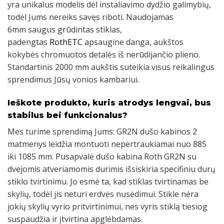
yra unikalus modelis dėl instaliavimo dydžio galimybių,
todėl Jums nereiks savęs riboti. Naudojamas
6mm saugus grūdintas stiklas,
padengtas
RothETC
apsaugine danga, aukštos
kokybės chromuotos detalės iš nerūdijančio plieno.
Standartinis 2000 mm aukštis suteikia visus reikalingus
sprendimus Jūsų vonios kambariui.
Ieškote produkto, kuris atrodys lengvai, bus
stabilus bei funkcionalus?
Mes turime sprendimą Jums: GR2N dušo kabinos 2
matmenys leidžia montuoti nepertraukiamai nuo 885
iki 1085 mm. Pusapvalė dušo kabina Roth GR2N su
dvejomis atveriamomis durimis išsiskiria specifiniu durų
stiklo tvirtinimu. Jo esmė ta, kad stiklas tvirtinamas be
skylių, todėl jis neturi erdvės nusėdimui. Stikle nėra
jokių skylių vyrio pritvirtinimui, nes vyris stiklą tiesiog
suspaudžia ir įtvirtina apglėbdamas.