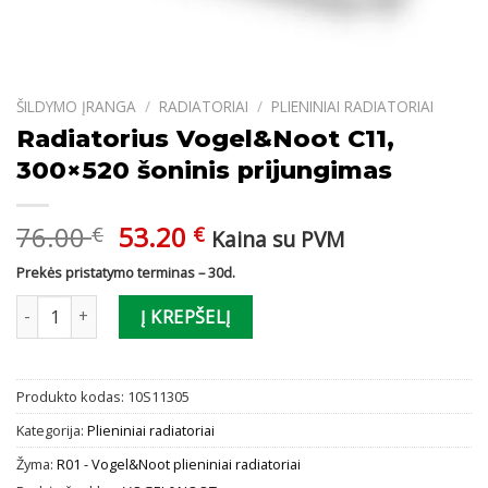
ŠILDYMO ĮRANGA
/
RADIATORIAI
/
PLIENINIAI RADIATORIAI
Radiatorius Vogel&Noot C11,
300×520 šoninis prijungimas
Original
Current
76.00
53.20
€
€
Kaina su PVM
price
price
Prekės pristatymo terminas – 30d.
was:
is:
produkto kiekis: Radiatorius Vogel&Noot C11, 300x520 šoninis pr
76.00 €.
53.20 €.
Į KREPŠELĮ
Produkto kodas:
10S11305
Kategorija:
Plieniniai radiatoriai
Žyma:
R01 - Vogel&Noot plieniniai radiatoriai