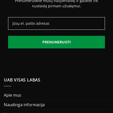
Prenumeruokite mūsų naujienlaiškį ir gaukite 5%
nuolaidą pirmam užsakymui.
PRENUMERUOTI
UAB VISAS LABAS
Apie mus
Naudinga informacija