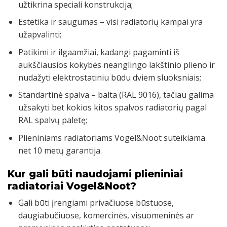
užtikrina speciali konstrukcija;
Estetika ir saugumas – visi radiatorių kampai yra
užapvalinti;
Patikimi ir ilgaamžiai, kadangi pagaminti iš
aukščiausios kokybės neanglingo lakštinio plieno ir
nudažyti elektrostatiniu būdu dviem sluoksniais;
Standartinė spalva – balta (RAL 9016), tačiau galima
užsakyti bet kokios kitos spalvos radiatorių pagal
RAL spalvų paletę;
Plieniniams radiatoriams Vogel&Noot suteikiama
net 10 metų garantija.
Kur gali būti naudojami plieniniai
radiatoriai Vogel&Noot?
Gali būti įrengiami privačiuose būstuose,
daugiabučiuose, komercinės, visuomeninės ar