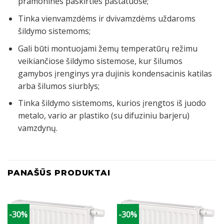
pramoninės paskirties pastatuose;
Tinka vienvamzdėms ir dvivamzdėms uždaroms
šildymo sistemoms;
Gali būti montuojami žemų temperatūrų režimu
veikiančiose šildymo sistemose, kur šilumos
gamybos įrenginys yra dujinis kondensacinis katilas
arba šilumos siurblys;
Tinka šildymo sistemoms, kurios įrengtos iš juodo
metalo, vario ar plastiko (su difuziniu barjeru)
vamzdynų.
PANAŠŪS PRODUKTAI
-30%
-30%