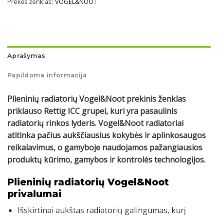
Prekės ženklas:
VOGEL&NOOT
Aprašymas
Papildoma informacija
Plieninių radiatorių Vogel&Noot prekinis ženklas
priklauso Rettig ICC grupei, kuri yra pasaulinis
radiatorių rinkos lyderis. Vogel&Noot radiatoriai
atitinka pačius aukščiausius kokybės ir aplinkosaugos
reikalavimus, o gamyboje naudojamos pažangiausios
produktų kūrimo, gamybos ir kontrolės technologijos.
Plieninių radiatorių Vogel&Noot
privalumai
Išskirtinai aukštas radiatorių galingumas, kurį