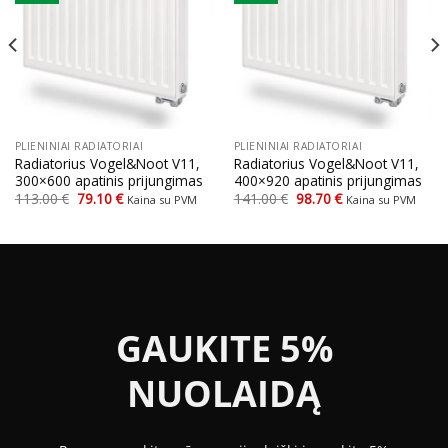
PLIENINIAI RADIATORIAI
PLIENINIAI RADIATORIAI
Radiatorius Vogel&Noot V11,
Radiatorius Vogel&Noot V11,
300×600 apatinis prijungimas
400×920 apatinis prijungimas
Original
Current
Original
Current
113.00
€
79.10
€
141.00
€
98.70
€
Kaina su PVM
Kaina su PVM
price
price
price
price
was:
is:
was:
is:
113.00 €.
79.10 €.
141.00 €.
98.70 €.
GAUKITE 5%
NUOLAIDĄ