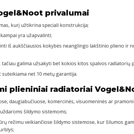
Vogel&Noot privalumai
mas, kurį užtikrina speciali konstrukcija;
 kampai yra užapvalinti;
inti iš aukščiausios kokybės neanglingo lakštinio plieno ir 
, tačiau galima užsakyti bet kokios kitos spalvos radiatorių 
 suteikiama net 10 metų garantija.
mi plieniniai radiatoriai Vogel&N
uose, daugiabučiuose, komercinės, visuomeninės ar pramoni
 uždaroms šildymo sistemoms;
rų režimu veikiančiose šildymo sistemose, kur šilumos gamy
urblys;