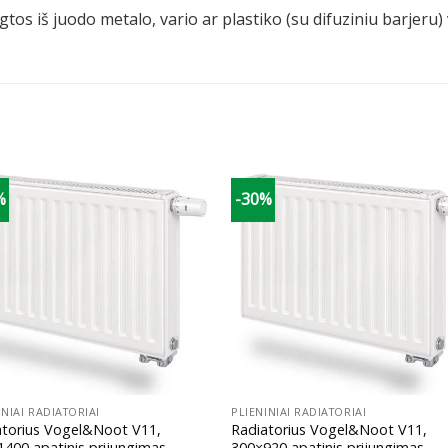
tos iš juodo metalo, vario ar plastiko (su difuziniu barjeru
%
-30%
+
INIAI RADIATORIAI
PLIENINIAI RADIATORIAI
atorius Vogel&Noot V11,
Radiatorius Vogel&Noot V11,
400 apatinis prijungimas
300×920 apatinis prijungimas