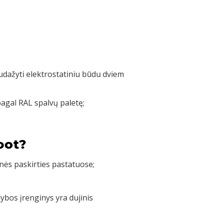
nudažyti elektrostatiniu būdu dviem
pagal RAL spalvų paletę;
oot?
nės paskirties pastatuose;
bos įrenginys yra dujinis