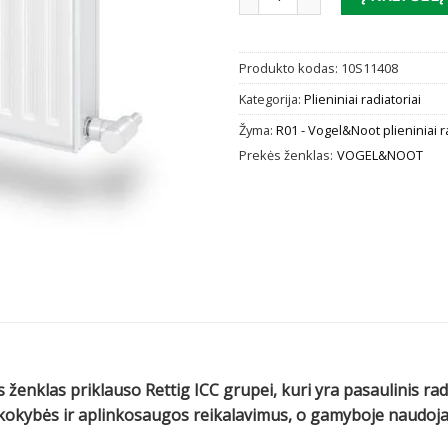
Produkto kodas:
10S11408
Kategorija:
Plieniniai radiatoriai
Žyma:
R01 - Vogel&Noot plieniniai r
Prekės ženklas:
VOGEL&NOOT
 ženklas priklauso Rettig ICC grupei, kuri yra pasaulinis ra
us kokybės ir aplinkosaugos reikalavimus, o gamyboje naud