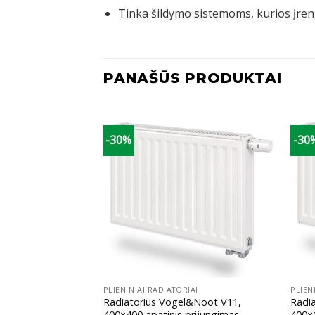
Tinka šildymo sistemoms, kurios įreng
PANAŠŪS PRODUKTAI
-30%
-30
+
+
IAI
PLIENINIAI RADIATORIAI
PLIEN
l&Noot V11,
Radiatorius Vogel&Noot V11,
Radi
 prijungimas
400×400 apatinis prijungimas
400×1