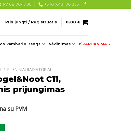
I-V 08.00-17.00
+370 (643) 00 333
Prisijungti / Registruotis
0.00
€
os kambario įranga
Vėdinimas
IŠPARDAVIMAS
I
/
PLIENINIAI RADIATORIAI
ogel&Noot C11,
is prijungimas
rrent
ina su PVM
ce
ogel&Noot C11, 400x800 šoninis prijungimas
60 €.