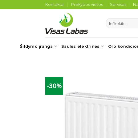
Skip
Kontaktai
Prekybos vietos
Servisas
Na
to
content
Ieškoti:
Šildymo įranga
Saulės elektrinės
Oro kondicio
-30%