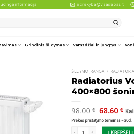
udinga informacija
eprekyba@visaslabas.lt
navimas
Grindinis šildymas
Vamzdžiai ir jungtys
Voni
ŠILDYMO ĮRANGA
/
RADIATORIA
Radiatorius V
400×800 šonin
Original
Cu
98.00
68.60
€
€
Ka
price
pri
Prekės pristatymo terminas – 30d.
was:
is:
produkto kiekis: Radiatorius V
98.00 €.
68.
Į KREPŠELĮ