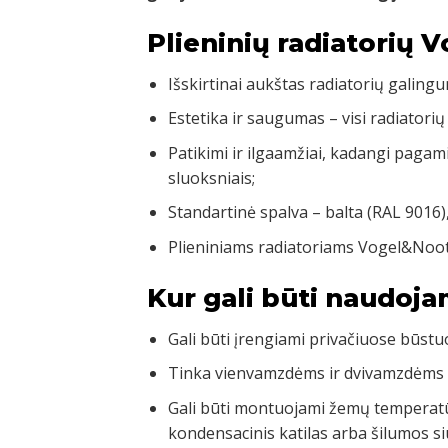
Plieninių radiatorių 
Išskirtinai aukštas radiatorių galingu
Estetika ir saugumas – visi radiatorių
Patikimi ir ilgaamžiai, kadangi pagam
sluoksniais;
Standartinė spalva – balta (RAL 9016)
Plieniniams radiatoriams Vogel&Noot
Kur gali būti naudoja
Gali būti įrengiami privačiuose būst
Tinka vienvamzdėms ir dvivamzdėms
Gali būti montuojami žemų temperatū
kondensacinis katilas arba šilumos si