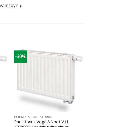
) vamzdynų.
-30%
+
PLIENINIAI RADIATORIAI
Radiatorius Vogel&Noot V11,
400×920 apatinis prijungimas