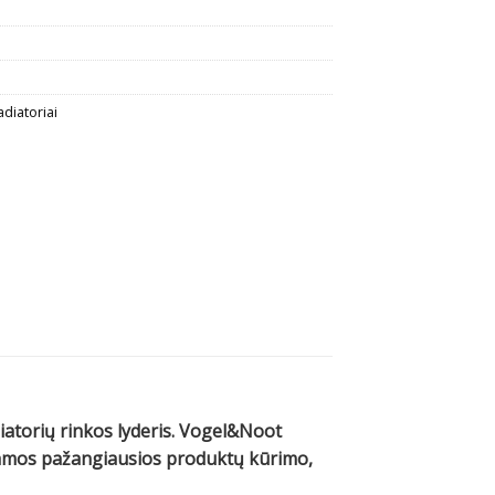
adiatoriai
diatorių rinkos lyderis. Vogel&Noot
ojamos pažangiausios produktų kūrimo,