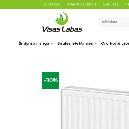
Skip
Kontaktai
Prekybos vietos
Servisas
Na
to
content
Ieškoti:
Šildymo įranga
Saulės elektrinės
Oro kondicio
-30%