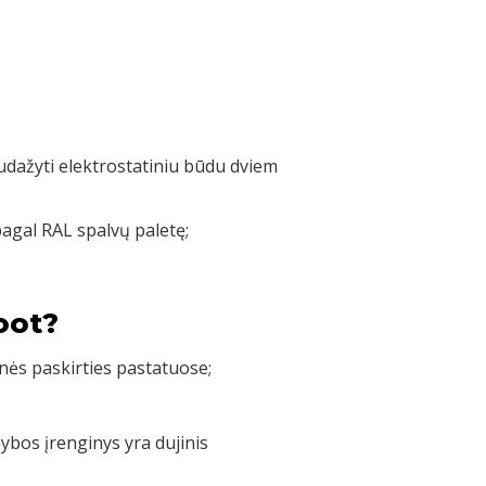
nudažyti elektrostatiniu būdu dviem
pagal RAL spalvų paletę;
oot?
nės paskirties pastatuose;
bos įrenginys yra dujinis