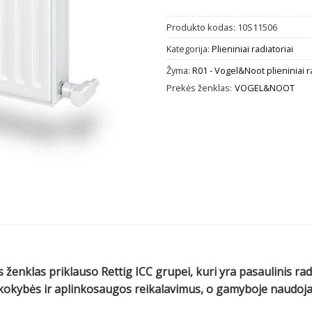
Produkto kodas:
10S11506
Kategorija:
Plieniniai radiatoriai
Žyma:
R01 - Vogel&Noot plieniniai r
Prekės ženklas:
VOGEL&NOOT
 ženklas priklauso Rettig ICC grupei, kuri yra pasaulinis ra
us kokybės ir aplinkosaugos reikalavimus, o gamyboje naud