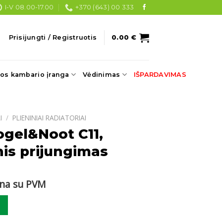
I-V 08.00-17.00
+370 (643) 00 333
Prisijungti / Registruotis
0.00
€
os kambario įranga
Vėdinimas
IŠPARDAVIMAS
I
/
PLIENINIAI RADIATORIAI
ogel&Noot C11,
is prijungimas
rrent
ina su PVM
ce
ogel&Noot C11, 500x600 šoninis prijungimas
90 €.