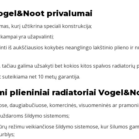
Vogel&Noot privalumai
mas, kurį užtikrina speciali konstrukcija;
 kampai yra užapvalinti;
inti iš aukščiausios kokybės neanglingo lakštinio plieno ir 
, tačiau galima užsakyti bet kokios kitos spalvos radiatorių 
 suteikiama net 10 metų garantija.
mi plieniniai radiatoriai Vogel&N
uose, daugiabučiuose, komercinės, visuomeninės ar pramoni
 uždaroms šildymo sistemoms;
rų režimu veikiančiose šildymo sistemose, kur šilumos gamy
urblys;