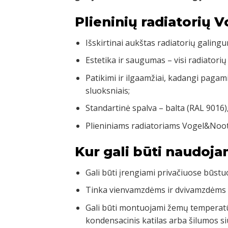
Plieninių radiatorių 
Išskirtinai aukštas radiatorių galingu
Estetika ir saugumas – visi radiatorių
Patikimi ir ilgaamžiai, kadangi pagam
sluoksniais;
Standartinė spalva – balta (RAL 9016)
Plieniniams radiatoriams Vogel&Noot
Kur gali būti naudoja
Gali būti įrengiami privačiuose būst
Tinka vienvamzdėms ir dvivamzdėms
Gali būti montuojami žemų temperatū
kondensacinis katilas arba šilumos si