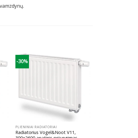
) vamzdynų.
-30%
+
PLIENINIAI RADIATORIAI
Radiatorius Vogel&Noot V11,
300×2600 apatinis prijungimas