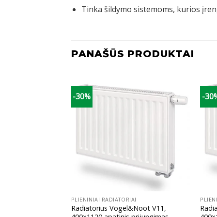
Tinka šildymo sistemoms, kurios įreng
PANAŠŪS PRODUKTAI
-30%
-30
+
+
IAI
PLIENINIAI RADIATORIAI
PLIEN
l&Noot V11,
Radiatorius Vogel&Noot V11,
Radi
prijungimas
400×1120 apatinis prijungimas
400×1