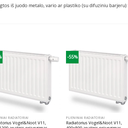
tos iš juodo metalo, vario ar plastiko (su difuziniu barjeru
%
-55%
+
INIAI RADIATORIAI
PLIENINIAI RADIATORIAI
atorius Vogel&Noot V11,
Radiatorius Vogel&Noot V11,
200 apatinis prijungimas
400×800 apatinis prijungimas