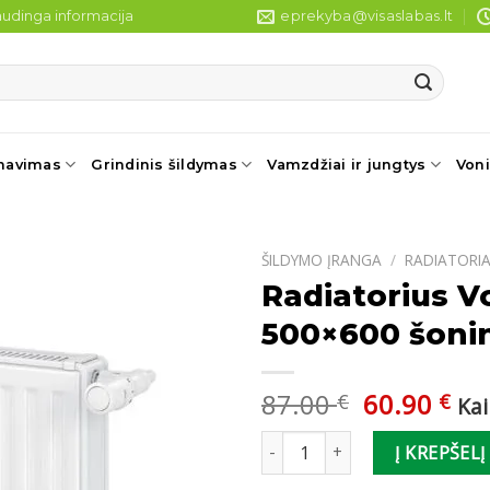
udinga informacija
eprekyba@visaslabas.lt
navimas
Grindinis šildymas
Vamzdžiai ir jungtys
Voni
ŠILDYMO ĮRANGA
/
RADIATORIA
Radiatorius V
500×600 šonin
Original
Cu
87.00
60.90
€
€
Ka
price
pri
produkto kiekis: Radiatorius V
was:
is:
Į KREPŠELĮ
87.00 €.
60.