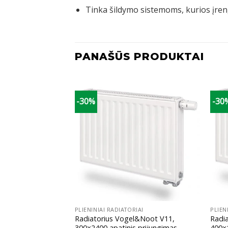
Tinka šildymo sistemoms, kurios įreng
PANAŠŪS PRODUKTAI
-30%
-30
+
+
IAI
PLIENINIAI RADIATORIAI
PLIEN
l&Noot V11,
Radiatorius Vogel&Noot V11,
Radi
 prijungimas
300×2400 apatinis prijungimas
400×1