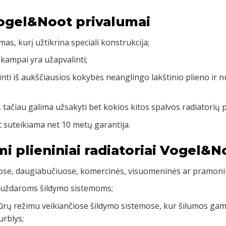
Vogel&Noot privalumai
mas, kurį užtikrina speciali konstrukcija;
 kampai yra užapvalinti;
inti iš aukščiausios kokybės neanglingo lakštinio plieno ir 
, tačiau galima užsakyti bet kokios kitos spalvos radiatorių 
 suteikiama net 10 metų garantija.
mi plieniniai radiatoriai Vogel&N
uose, daugiabučiuose, komercinės, visuomeninės ar pramoni
 uždaroms šildymo sistemoms;
rų režimu veikiančiose šildymo sistemose, kur šilumos gamy
urblys;