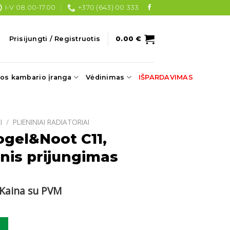
I-V 08.00-17.00
+370 (643) 00 333
Prisijungti / Registruotis
0.00
€
os kambario įranga
Vėdinimas
IŠPARDAVIMAS
I
/
PLIENINIAI RADIATORIAI
ogel&Noot C11,
nis prijungimas
Current
Kaina su PVM
price
s:
ogel&Noot C11, 600x1200 šoninis prijungimas
.
101.50 €.