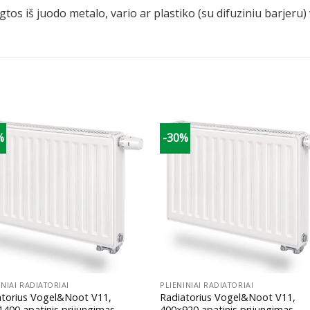
tos iš juodo metalo, vario ar plastiko (su difuziniu barjeru
%
-30%
+
INIAI RADIATORIAI
PLIENINIAI RADIATORIAI
atorius Vogel&Noot V11,
Radiatorius Vogel&Noot V11,
400 apatinis prijungimas
400×920 apatinis prijungimas