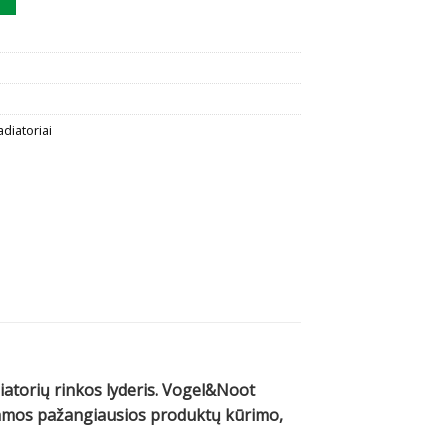
adiatoriai
diatorių rinkos lyderis. Vogel&Noot
ojamos pažangiausios produktų kūrimo,