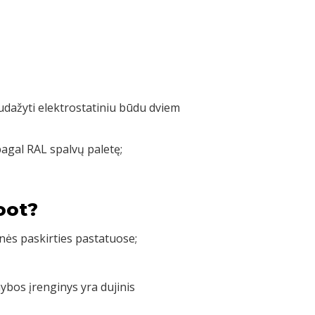
nudažyti elektrostatiniu būdu dviem
pagal RAL spalvų paletę;
oot?
nės paskirties pastatuose;
bos įrenginys yra dujinis