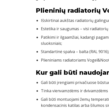
Plieninių radiatorių 
Išskirtinai aukštas radiatorių galingu
Estetika ir saugumas – visi radiatorių
Patikimi ir ilgaamžiai, kadangi pagam
sluoksniais;
Standartinė spalva – balta (RAL 9016)
Plieniniams radiatoriams Vogel&Noot
Kur gali būti naudoja
Gali būti įrengiami privačiuose būst
Tinka vienvamzdėms ir dvivamzdėms
Gali būti montuojami žemų temperatū
kondensacinis katilas arba šilumos si