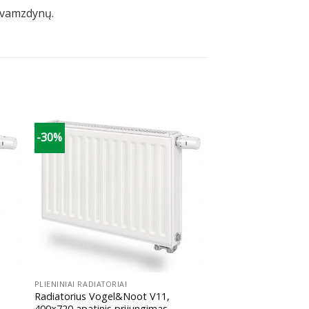
) vamzdynų.
-30%
+
PLIENINIAI RADIATORIAI
Radiatorius Vogel&Noot V11,
400×720 apatinis prijungimas