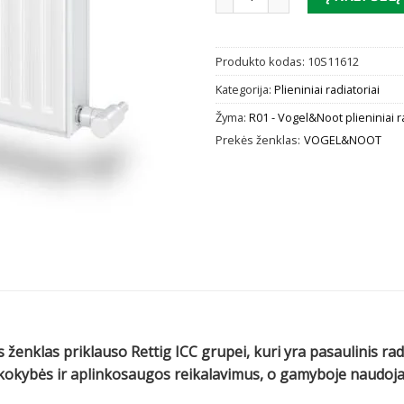
Produkto kodas:
10S11612
Kategorija:
Plieniniai radiatoriai
Žyma:
R01 - Vogel&Noot plieniniai r
Prekės ženklas:
VOGEL&NOOT
 ženklas priklauso Rettig ICC grupei, kuri yra pasaulinis ra
us kokybės ir aplinkosaugos reikalavimus, o gamyboje naud