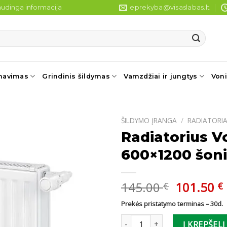
udinga informacija
eprekyba@visaslabas.lt
navimas
Grindinis šildymas
Vamzdžiai ir jungtys
Voni
ŠILDYMO ĮRANGA
/
RADIATORIA
Radiatorius V
600×1200 šoni
Original
145.00
101.50
€
€
price
Prekės pristatymo terminas – 30d.
was:
i
produkto kiekis: Radiatorius V
145.00 €
Į KREPŠELĮ