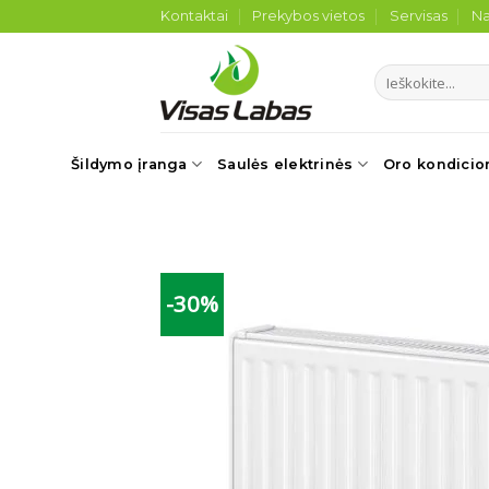
Skip
Kontaktai
Prekybos vietos
Servisas
Na
to
content
Ieškoti:
Šildymo įranga
Saulės elektrinės
Oro kondicio
-30%