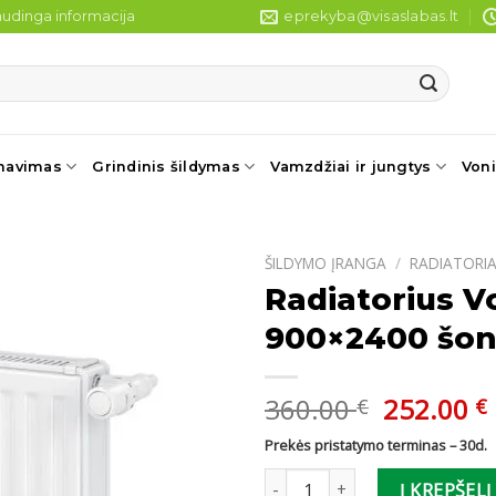
udinga informacija
eprekyba@visaslabas.lt
navimas
Grindinis šildymas
Vamzdžiai ir jungtys
Voni
ŠILDYMO ĮRANGA
/
RADIATORIA
Radiatorius V
900×2400 šoni
Original
360.00
252.00
€
€
price
Prekės pristatymo terminas – 30d.
was:
i
produkto kiekis: Radiatorius V
360.00 €
Į KREPŠELĮ