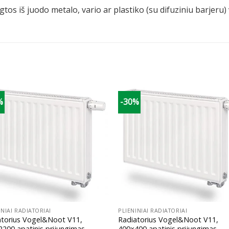
tos iš juodo metalo, vario ar plastiko (su difuziniu barjeru
%
-30%
+
INIAI RADIATORIAI
PLIENINIAI RADIATORIAI
atorius Vogel&Noot V11,
Radiatorius Vogel&Noot V11,
200 apatinis prijungimas
400×400 apatinis prijungimas