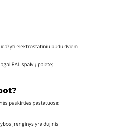
nudažyti elektrostatiniu būdu dviem
pagal RAL spalvų paletę;
oot?
nės paskirties pastatuose;
bos įrenginys yra dujinis