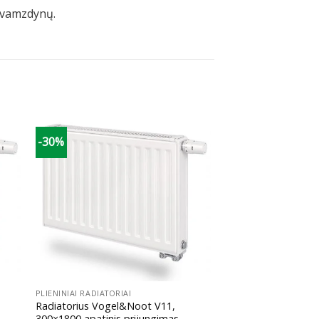
) vamzdynų.
-30%
+
PLIENINIAI RADIATORIAI
Radiatorius Vogel&Noot V11,
300×1800 apatinis prijungimas