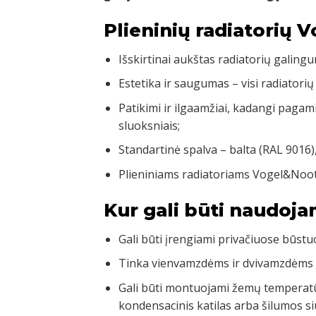
Plieninių radiatorių 
Išskirtinai aukštas radiatorių galingu
Estetika ir saugumas – visi radiatorių
Patikimi ir ilgaamžiai, kadangi pagam
sluoksniais;
Standartinė spalva – balta (RAL 9016)
Plieniniams radiatoriams Vogel&Noot
Kur gali būti naudoja
Gali būti įrengiami privačiuose būst
Tinka vienvamzdėms ir dvivamzdėms
Gali būti montuojami žemų temperatū
kondensacinis katilas arba šilumos si