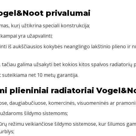
Vogel&Noot privalumai
mas, kurį užtikrina speciali konstrukcija;
 kampai yra užapvalinti;
inti iš aukščiausios kokybės neanglingo lakštinio plieno ir 
, tačiau galima užsakyti bet kokios kitos spalvos radiatorių 
 suteikiama net 10 metų garantija.
mi plieniniai radiatoriai Vogel&N
uose, daugiabučiuose, komercinės, visuomeninės ar pramoni
 uždaroms šildymo sistemoms;
rų režimu veikiančiose šildymo sistemose, kur šilumos gamy
urblys;