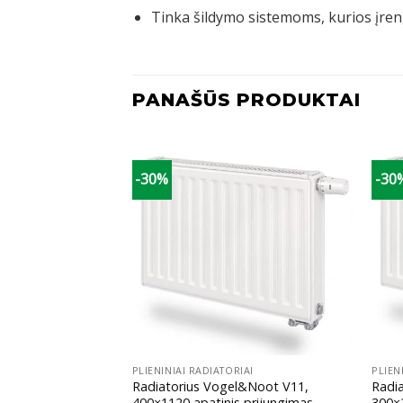
Tinka šildymo sistemoms, kurios įreng
PANAŠŪS PRODUKTAI
-30%
-30
+
+
IAI
PLIENINIAI RADIATORIAI
PLIEN
l&Noot V11,
Radiatorius Vogel&Noot V11,
Radi
 prijungimas
400×1120 apatinis prijungimas
300×2