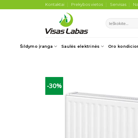
Skip
Kontaktai
Prekybos vietos
Servisas
Na
to
content
Ieškoti:
Šildymo įranga
Saulės elektrinės
Oro kondicio
-30%