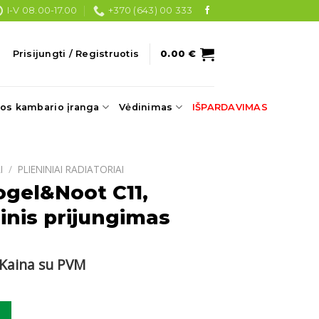
I-V 08.00-17.00
+370 (643) 00 333
Prisijungti / Registruotis
0.00
€
os kambario įranga
Vėdinimas
IŠPARDAVIMAS
I
/
PLIENINIAI RADIATORIAI
ogel&Noot C11,
nis prijungimas
Current
Kaina su PVM
price
s:
ogel&Noot C11, 900x2400 šoninis prijungimas
.
252.00 €.