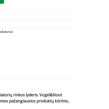
adiatoriai
diatorių rinkos lyderis. Vogel&Noot
ojamos pažangiausios produktų kūrimo,