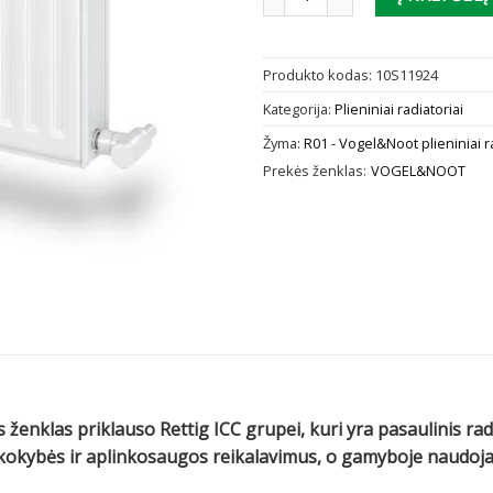
Produkto kodas:
10S11924
Kategorija:
Plieniniai radiatoriai
Žyma:
R01 - Vogel&Noot plieniniai r
Prekės ženklas:
VOGEL&NOOT
 ženklas priklauso Rettig ICC grupei, kuri yra pasaulinis ra
us kokybės ir aplinkosaugos reikalavimus, o gamyboje naud