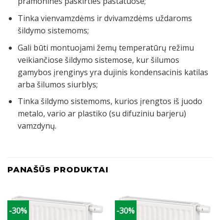
pramoninės paskirties pastatuose;
Tinka vienvamzdėms ir dvivamzdėms uždaroms
šildymo sistemoms;
Gali būti montuojami žemų temperatūrų režimu
veikiančiose šildymo sistemose, kur šilumos
gamybos įrenginys yra dujinis kondensacinis katilas
arba šilumos siurblys;
Tinka šildymo sistemoms, kurios įrengtos iš juodo
metalo, vario ar plastiko (su difuziniu barjeru)
vamzdynų.
PANAŠŪS PRODUKTAI
-30%
-30%