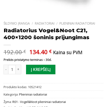
ŠILDYMO ĮRANGA
/
RADIATORIAI
/
PLIENINIAI RADIATORIAI
Radiatorius Vogel&Noot C21,
400×1200 šoninis prijungimas
Original
Current
192.00
134.40
€
€
Kaina su PVM
price
price
Prekės pristatymo terminas – 30d.
was:
is:
produkto kiekis: Radiatorius Vogel&Noot C21, 400x1200 šoninis p
192.00 €.
134.40 €.
Į KREPŠELĮ
Produkto kodas:
10S21412
Kategorija:
Plieniniai radiatoriai
Žyma:
R01 - Vogel&Noot plieniniai radiatoriai