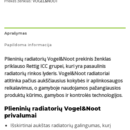
Prekės ženklas:
VOGEL&NOOT
Aprašymas
Papildoma informacija
Plieninių radiatorių Vogel&Noot prekinis ženklas
priklauso Rettig ICC grupei, kuri yra pasaulinis
radiatorių rinkos lyderis. Vogel&Noot radiatoriai
atitinka pačius aukščiausius kokybės ir aplinkosaugos
reikalavimus, o gamyboje naudojamos pažangiausios
produktų kūrimo, gamybos ir kontrolės technologijos.
Plieninių radiatorių Vogel&Noot
privalumai
Išskirtinai aukštas radiatorių galingumas, kurį