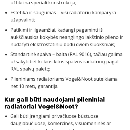
užtikrina speciali konstrukcija;
Estetika ir saugumas – visi radiatorių kampai yra
užapvalinti;
Patikimi ir ilgaamžiai, kadangi pagaminti iš
aukščiausios kokybės neanglingo lakštinio plieno ir
nudažyti elektrostatiniu būdu dviem sluoksniais;
Standartinė spalva – balta (RAL 9016), tačiau galima
užsakyti bet kokios kitos spalvos radiatorių pagal
RAL spalvų paletę;
Plieniniams radiatoriams Vogel&Noot suteikiama
net 10 metų garantija.
Kur gali būti naudojami plieniniai
radiatoriai Vogel&Noot?
Gali būti įrengiami privačiuose būstuose,
daugiabučiuose, komercinės, visuomeninės ar