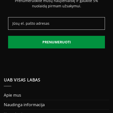
Prenumeruokite mūsų naujienlaiškį ir gaukite 5%
nuolaidą pirmam užsakymui.
PRENUMERUOTI
UAB VISAS LABAS
Apie mus
Naudinga informacija