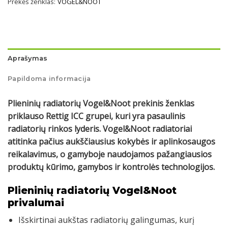
Prekės ženklas:
VOGEL&NOOT
Aprašymas
Papildoma informacija
Plieninių radiatorių Vogel&Noot prekinis ženklas
priklauso Rettig ICC grupei, kuri yra pasaulinis
radiatorių rinkos lyderis. Vogel&Noot radiatoriai
atitinka pačius aukščiausius kokybės ir aplinkosaugos
reikalavimus, o gamyboje naudojamos pažangiausios
produktų kūrimo, gamybos ir kontrolės technologijos.
Plieninių radiatorių Vogel&Noot
privalumai
Išskirtinai aukštas radiatorių galingumas, kurį