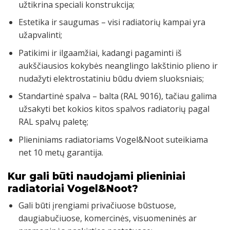
užtikrina speciali konstrukcija;
Estetika ir saugumas – visi radiatorių kampai yra
užapvalinti;
Patikimi ir ilgaamžiai, kadangi pagaminti iš
aukščiausios kokybės neanglingo lakštinio plieno ir
nudažyti elektrostatiniu būdu dviem sluoksniais;
Standartinė spalva – balta (RAL 9016), tačiau galima
užsakyti bet kokios kitos spalvos radiatorių pagal
RAL spalvų paletę;
Plieniniams radiatoriams Vogel&Noot suteikiama
net 10 metų garantija.
Kur gali būti naudojami plieniniai
radiatoriai Vogel&Noot?
Gali būti įrengiami privačiuose būstuose,
daugiabučiuose, komercinės, visuomeninės ar