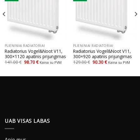
PLIENINIAI RADIATORIAI
PLIENINIAI RADIATORIAI
Radiatorius Vogel&Noot V11,
Radiatorius Vogel&Noot V11,
300×1120 apatinis prijungimas
300×920 apatinis prijungimas
Original
Current
Original
Current
141.00
€
98.70
€
129.00
€
90.30
€
Kaina su PVM
Kaina su PVM
price
price
price
price
was:
is:
was:
is:
141.00 €.
98.70 €.
129.00 €.
90.30 €.
UAB VISAS LABAS
Apie mus