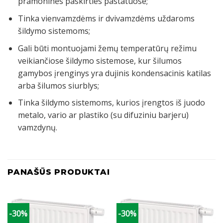
pramoninės paskirties pastatuose;
Tinka vienvamzdėms ir dvivamzdėms uždaroms
šildymo sistemoms;
Gali būti montuojami žemų temperatūrų režimu
veikiančiose šildymo sistemose, kur šilumos
gamybos įrenginys yra dujinis kondensacinis katilas
arba šilumos siurblys;
Tinka šildymo sistemoms, kurios įrengtos iš juodo
metalo, vario ar plastiko (su difuziniu barjeru)
vamzdynų.
PANAŠŪS PRODUKTAI
-30%
-30%