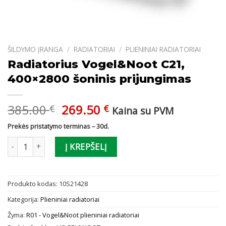
ŠILDYMO ĮRANGA
/
RADIATORIAI
/
PLIENINIAI RADIATORIAI
Radiatorius Vogel&Noot C21,
400×2800 šoninis prijungimas
Original
Current
385.00
269.50
€
€
Kaina su PVM
price
price
Prekės pristatymo terminas – 30d.
was:
is:
produkto kiekis: Radiatorius Vogel&Noot C21, 400x2800 šoninis p
385.00 €.
269.50 €.
Į KREPŠELĮ
Produkto kodas:
10S21428
Kategorija:
Plieniniai radiatoriai
Žyma:
R01 - Vogel&Noot plieniniai radiatoriai